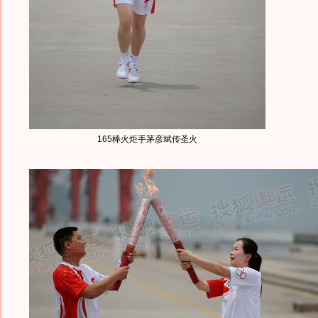
165棒火炬手茅彦斌传圣火