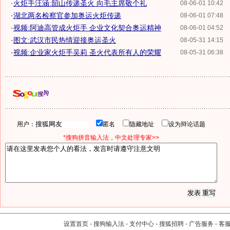
·
火炬手汪涵:韶山传递圣火 向毛主席敬个礼
08-06-01 10:42
·
湖北两名检察官参加奥运火炬传递
08-06-01 07:48
·
视频:阿迪高管成火炬手 企业文化契合奥运精神
08-06-01 04:52
·
图文:武汉市民热情迎接奥运圣火
08-05-31 14:15
·
视频:企业家火炬手吴莉 圣火代表所有人的荣耀
08-05-31 06:38
用户：
匿名
隐藏地址
设为辩论话题
*搜狗拼音输入法，中文处理专家>>
设置首页
-
搜狗输入法
-
支付中心
-
搜狐招聘
-
广告服务
-
客