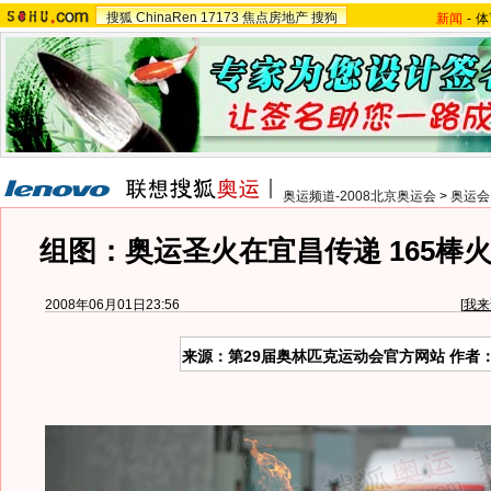
搜狐
ChinaRen
17173
焦点房地产
搜狗
新闻
-
体
奥运频道-2008北京奥运会
>
奥运会
组图：奥运圣火在宜昌传递 165棒
2008年06月01日23:56
[
我来
来源：第29届奥林匹克运动会官方网站 作者