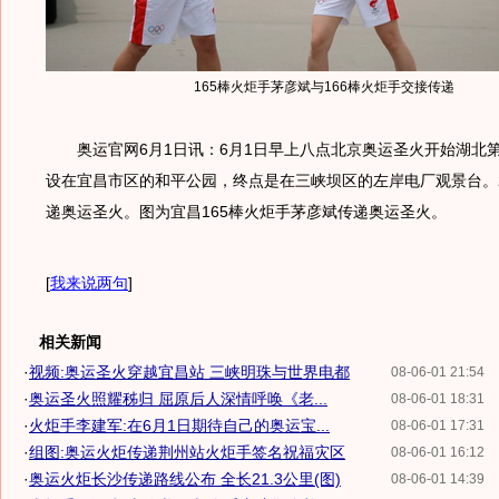
165棒火炬手茅彦斌与166棒火炬手交接传递
奥运官网6月1日讯：6月1日早上八点北京奥运圣火开始湖北
设在宜昌市区的和平公园，终点是在三峡坝区的左岸电厂观景台。2
递奥运圣火。图为宜昌165棒火炬手茅彦斌传递奥运圣火。
[
我来说两句
]
相关新闻
·
视频:奥运圣火穿越宜昌站 三峡明珠与世界电都
08-06-01 21:54
·
奥运圣火照耀秭归 屈原后人深情呼唤《老...
08-06-01 18:31
·
火炬手李建军:在6月1日期待自己的奥运宝...
08-06-01 17:31
·
组图:奥运火炬传递荆州站火炬手签名祝福灾区
08-06-01 16:12
·
奥运火炬长沙传递路线公布 全长21.3公里(图)
08-06-01 14:39