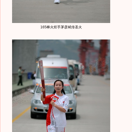
165棒火炬手茅彦斌传圣火