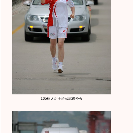
165棒火炬手茅彦斌传圣火