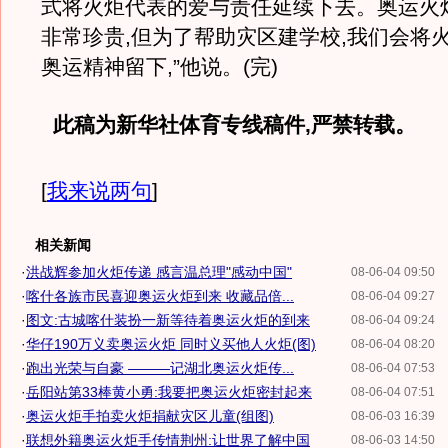
式将火炬代表的爱与责任延续下去。奥运火
非常珍贵,但为了帮助灾区建学校,我们会将火
奥运精神留下,”他说。(完)
此稿为新华社体育专线稿件,严禁转载。
[
我来说两句
]
相关新闻
·
洪战辉参加火炬传递 感言温总理"感动中国"
08-06-04 09:50
·
喀什各族市民喜迎奥运火炬到来 收藏品倍...
08-06-04 09:27
·
图文:古城喀什装扮一新等待着奥运火炬的到来
08-06-04 09:24
·
华仔190万义卖奥运火炬 同时义买他人火炬(图)
08-06-04 08:20
·
跑出光荣与自豪 ———记湖北奥运火炬传...
08-06-04 07:53
·
岳阳站第33棒黄小勇:我要把奥运火炬密封起来
08-06-04 07:51
·
奥运火炬手拍卖火炬捐献灾区儿童(组图)
08-06-03 16:39
·
联想外籍奥运火炬手传情荆州:让世界了解中国
08-06-03 14:50