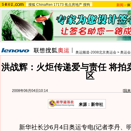
搜狐
ChinaRen
17173
焦点房地产
搜狗
新闻
-
体
奥运频道-2008北京奥运会
>
奥运会
洪战辉：火炬传递爱与责任 将拍
区
2008年06月04日10:14
[
我来
来源：新华社
新华社长沙6月4日奥运专电(记者李丹、明