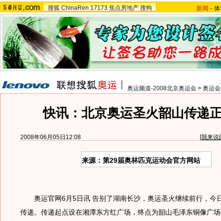
搜狐
ChinaRen
17173
焦点房地产
搜狗
新闻
-
体
奥运频道-2008北京奥运会
>
奥运会
快讯：北京奥运圣火韶山传递
2008年06月05日12:08
[
我来说
来源：第29届奥林匹克运动会官方网站
奥运官网6月5日讯 告别了湖南长沙，奥运圣火继续前行，今
传递。传递起点设在湘潭东方红广场，终点为韶山毛泽东铜像广场