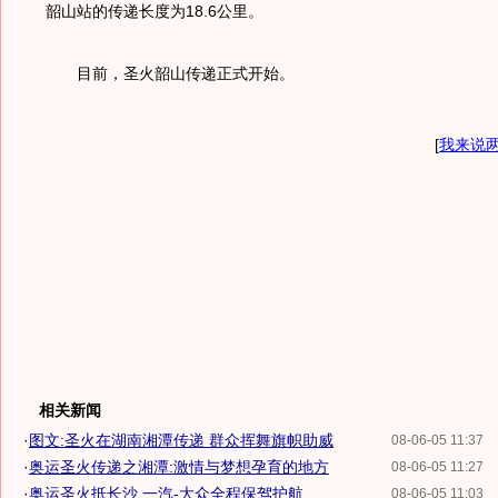
韶山站的传递长度为18.6公里。
目前，圣火韶山传递正式开始。
[
我来说
相关新闻
·
图文:圣火在湖南湘潭传递 群众挥舞旗帜助威
08-06-05 11:37
·
奥运圣火传递之湘潭:激情与梦想孕育的地方
08-06-05 11:27
·
奥运圣火抵长沙 一汽-大众全程保驾护航
08-06-05 11:03