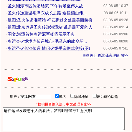
·
圣火湘潭市区传递结束 下午转场至伟人故...
08-06-05 10:37
·
圣火传递重温毛泽东成长之路 途径韶山伟...
08-06-05 10:11
·
组图:圣火传递湘潭站 祥云飘过之处最美丽装扮
08-06-05 09:26
·
组图:北京奥运圣火传递湘潭站 谁是最可爱的人
08-06-05 09:14
·
图文:湘潭首棒奥运冠军杨霞展示圣火
08-06-05 09:06
·
奥运会火炬境内传递城市-毛泽东的故乡韶...
08-06-05 08:00
·
奥运圣火长沙传递 情侣火炬手亲吻式交接(图)
08-06-05 07:41
更多关于
奥运 圣火
的新闻>>
用户：
匿名
隐藏地址
设为辩论话题
*搜狗拼音输入法，中文处理专家>>