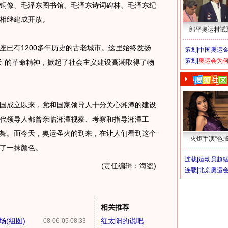
铜像、毛泽东图书馆、毛泽东诗词碑林、毛泽东纪
相继建成开放。
郎平奥运村试
已有1200多年历史的古老城市。这里始终发扬
策划|
中国奥运金
策划|
奥运会为
天”的革命精神，掀起了社会主义建设高潮取得了物
成立以来，党和国家领导人十分关心湘潭的建设
代领导人都曾亲临湘潭视察、考察和指导湘潭工
舞。而今天，奥运圣火的到来，在让人们看到这个
火炬手演“色戒
了一抹颜色。
连载|
运动员超
(责任编辑：海盗)
连载|
北京奥运
相关推荐
(组图)
红太阳的说吧
08-06-05 08:33