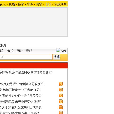
女人
-
视频
-
播客
-
邮件
-
博客
-
BBS
-
我说两句
消息
博客
音乐
图片
说吧
名单调整 沈龙元最后时刻复活顶替吕建军
50万美元 没任何保险公司敢接招
3
女 杨扬不拒老外公开索吻（图）
4
体育健将：他们也是运动佼佼者
5
州建酒店 未开业已受热捧(图)
6
被认可 罗伯斯超越刘翔已成事实
7
 冒死训练女将秀美非凡(组图)
8