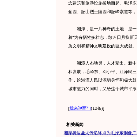
念建筑和旅游设施拔地而起。毛泽东
念园、韶山烈士陵园和韶峰索道等，
湘潭，是一片神奇的土地，是一座
着“为有牺牲多壮志，敢叫日月换新
质文明和精神文明建设的巨大成就。
湘潭人杰地灵，人才辈出。新中国
和发展，毛泽东、邓小平、江泽民三
作，给湘潭人民以深切关怀和极大鼓
城市魅力的同时，又给这个城市平添
[
我来说两句
(12条)
]
相关新闻
·
湘潭奥运圣火传递终点为毛泽东铜像广场