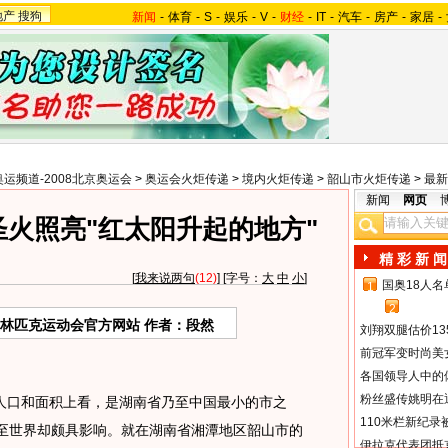
地产
搜狗
新闻
-
体育
-
S
-
娱乐
-
V
-
财经
-
IT
-
汽车
-
房产
-
家居
-
奥运频道-2008北京奥运会
>
奥运会火炬传递
>
境内火炬传递
>
韶山市火炬传递
>
最新
新闻
网页
圣火照亮"红太阳升起的地方"
精 彩 新 闻
[
我来说两句
(12)
] [字号：
大
中
小
]
国奥18人
1
2
奥林匹克运动会官方网站 作者：段然
刘翔双腿估价13
前冠军变时尚美
各国领导人中的
粉丝盛传姚明在通
口和面积上看，是湖南省乃至中国最小的市之
110米栏新纪录
乃至世界却颇具影响。就在湖南省湘潭地区韶山市的
伊拉克代表团抵京