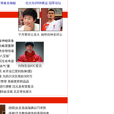
方筹备全揭秘
·
北大办2008奥运·冠军论坛
于丹擎祥云圣火
姚明传神圣祥云
体 育 热 点
备神秘装备
比略显萎靡
杰全情传递
八宝饭”
写生命奇迹
刘翔竞选IOC委员
杀气”重
 未开业已受到热捧(图)
 为四川灾区筹款300万
获赞誉 美丽更胜郭晶晶
进行调整 沈元龙有望复活
揽8金没戏 北京变化很大
·
段暄
|
女足首战瑞典以巧求胜
·
张斌
|
北京教练锻造的美国传奇