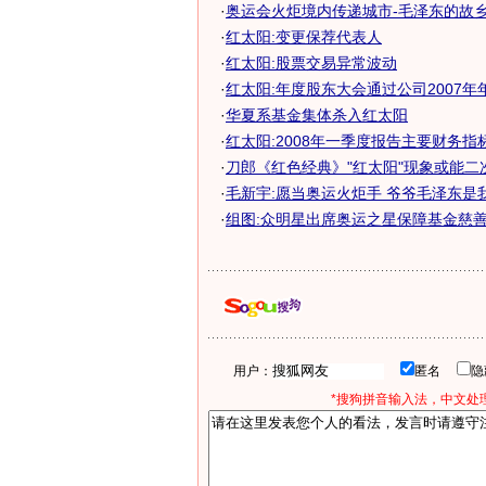
·
奥运会火炬境内传递城市-毛泽东的故乡韶
·
红太阳:变更保荐代表人
·
红太阳:股票交易异常波动
·
红太阳:年度股东大会通过公司2007年年度
·
华夏系基金集体杀入红太阳
·
红太阳:2008年一季度报告主要财务指
·
刀郎《红色经典》"红太阳"现象或能二
·
毛新宇:愿当奥运火炬手 爷爷毛泽东是
·
组图:众明星出席奥运之星保障基金慈善拍
用户：
匿名
*搜狗拼音输入法，中文处理