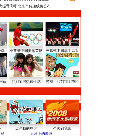
火振臂高呼 北京市传递线路公布
升旗
小董进中国奥运首球
开幕式中国旗手风采
回放
沙排宝贝热辣性感
游戏：和刘翔比跨栏
路
点亮我的奥运
圣火到我家
家庭
·
五环下的遗憾