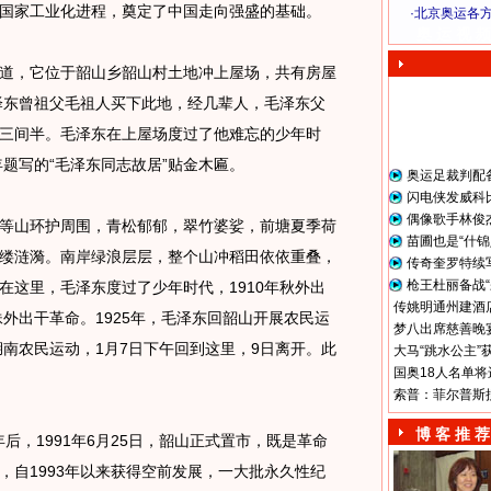
国家工业化进程，奠定了中国走向强盛的基础。
·
北京奥运各
奥 运 视 频
，它位于韶山乡韶山村土地冲上屋场，共有房屋
毛泽东曾祖父毛祖人买下此地，经几辈人，毛泽东父
三间半。毛泽东在上屋场度过了他难忘的少年时
年题写的“毛泽东同志故居”贴金木匾。
奥运足裁判配
闪电侠发威科
偶像歌手林俊
山环护周围，青松郁郁，翠竹婆娑，前塘夏季荷
苗圃也是“什锦
缕涟漪。南岸绿浪层层，整个山冲稻田依依重叠，
传奇奎罗特续
枪王杜丽备战“
在这里，毛泽东度过了少年时代，1910年秋外出
传姚明通州建酒店
妹外出干革命。1925年，毛泽东回韶山开展农民运
梦八出席慈善晚宴
湖南农民运动，1月7日下午回到这里，9日离开。此
大马“跳水公主”
国奥18人名单将
。
索普：菲尔普斯
博 客 推 荐
后，1991年6月25日，韶山正式置市，既是革命
，自1993年以来获得空前发展，一大批永久性纪