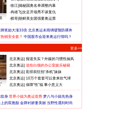
·
徐江
|
揭秘国奥名单调整内幕
·
冉雄飞
|
女足开场秀不谈复仇
装
·
棋哥
|
朝鲜美女团强要奥运票
牌奖励大涨33倍
北京奥运未雨绸缪预防裸奔
何热销安全套？
中国股市会迎来奥运行情吗？
更多>>
北京奥运
|
报道失实？外媒的习惯性抽风
北京奥运
|
送给白领的办公室娱乐秘籍
北京奥运
|
彩排前狂拍“杀机”妹妹
北京奥运
|
10万个套套可以拿来吹气球
”
北京奥运
|
保障“性”福 事小意义大
猛纹身
世界小姐为奥运造势
梦八与小姐先热身
会上的双胞胎
金牌衬娇妻美丽
当野性遇到时尚