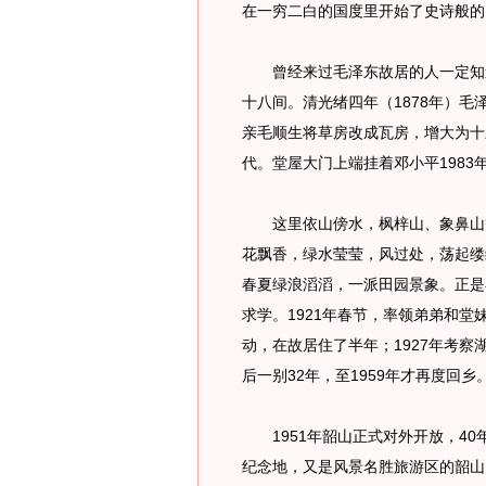
在一穷二白的国度里开始了史诗般的
曾经来过毛泽东故居的人一定知道
十八间。清光绪四年（1878年）
亲毛顺生将草房改成瓦房，增大为十
代。堂屋大门上端挂着邓小平1983
这里依山傍水，枫梓山、象鼻山等
花飘香，绿水莹莹，风过处，荡起缕
春夏绿浪滔滔，一派田园景象。正是
求学。1921年春节，率领弟弟和堂
动，在故居住了半年；1927年考察
后一别32年，至1959年才再度回乡
1951年韶山正式对外开放，40年
纪念地，又是风景名胜旅游区的韶山