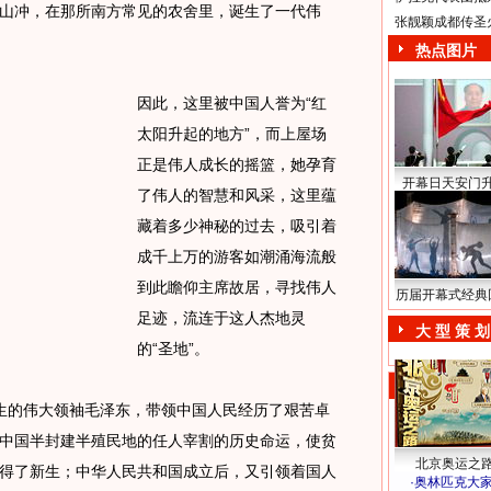
山冲，在那所南方常见的农舍里，诞生了一代伟
张靓颖成都传圣
热点图片
因此，这里被中国人誉为“红
太阳升起的地方”，而上屋场
正是伟人成长的摇篮，她孕育
开幕日天安门
了伟人的智慧和风采，这里蕴
藏着多少神秘的过去，吸引着
成千上万的游客如潮涌海流般
到此瞻仰主席故居，寻找伟人
历届开幕式经典
足迹，流连于这人杰地灵
大 型 策 划
的“圣地”。
诞生的伟大领袖毛泽东，带领中国人民经历了艰苦卓
中国半封建半殖民地的任人宰割的历史命运，使贫
北京奥运之
得了新生；中华人民共和国成立后，又引领着国人
·
奥林匹克大