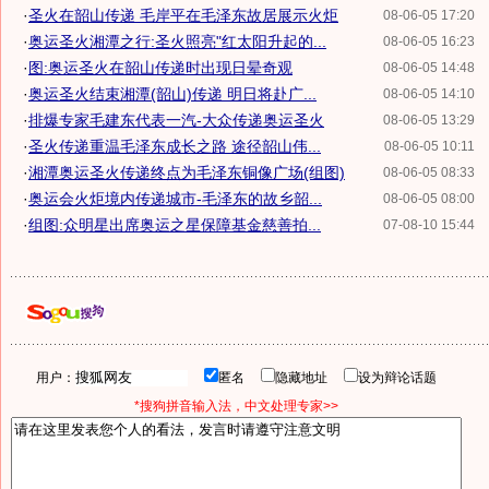
·
圣火在韶山传递 毛岸平在毛泽东故居展示火炬
08-06-05 17:20
·
奥运圣火湘潭之行:圣火照亮"红太阳升起的...
08-06-05 16:23
·
图:奥运圣火在韶山传递时出现日晕奇观
08-06-05 14:48
·
奥运圣火结束湘潭(韶山)传递 明日将赴广...
08-06-05 14:10
·
排爆专家毛建东代表一汽-大众传递奥运圣火
08-06-05 13:29
·
圣火传递重温毛泽东成长之路 途径韶山伟...
08-06-05 10:11
·
湘潭奥运圣火传递终点为毛泽东铜像广场(组图)
08-06-05 08:33
·
奥运会火炬境内传递城市-毛泽东的故乡韶...
08-06-05 08:00
·
组图:众明星出席奥运之星保障基金慈善拍...
07-08-10 15:44
用户：
匿名
隐藏地址
设为辩论话题
*搜狗拼音输入法，中文处理专家>>