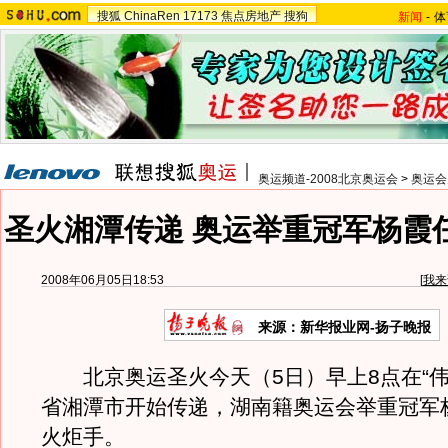
搜狐
ChinaRen
17173
焦点房地产
搜狗
新闻
-
体
奥运频道-2008北京奥运会
>
奥运会
圣火湘潭传递 奥运举重冠军杨霞
2008年06月05日18:53
[
我来
来源：新华报业网-扬子晚报
北京奥运圣火今天（5日）早上8点在“伟
省湘潭市开始传递，湖南籍奥运会举重冠军
火炬手。