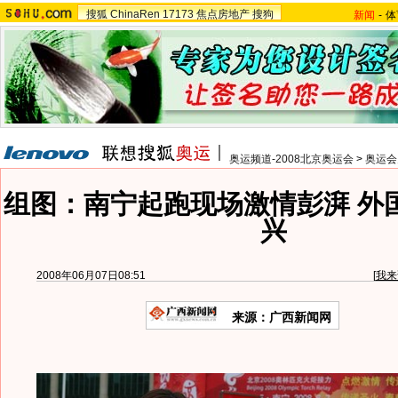
搜狐
ChinaRen
17173
焦点房地产
搜狗
新闻
-
体
奥运频道-2008北京奥运会
>
奥运会
组图：南宁起跑现场激情彭湃 外
兴
2008年06月07日08:51
[
我来
来源：广西新闻网