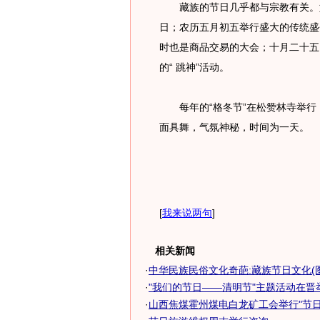
藏族的节日几乎都与宗教有关。如
日；农历五月初五举行盛大的传统盛
时也是商品交易的大会；十月二十五
的“ 跳神”活动。
每年的“格冬节”在松赞林寺举行
面具舞，气氛神秘，时间为一天。
[
我来说两句
]
相关新闻
·
中华民族民俗文化奇葩:藏族节日文化(图
·
"我们的节日——清明节"主题活动在晋
·
山西焦煤霍州煤电白龙矿工会举行"节日保