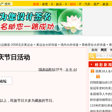
地产
搜狗
新闻
-
体育
-
S
-
娱乐
-
V
-
财经
-
IT
-
汽车
-
房产
-
家居
-
奥运频道-2008北京奥运会
>
奥运会火炬传递
>
境内火炬传递
>
香格里拉火炬传递
>
香
新闻
网页
庆节日活动
精 彩 新 闻
[
我来说两句
] [字号：
大
中
小
]
国奥18人
1
2
论坛
刘翔双腿估价13
前冠军变时尚美
各国领导人中的
粉丝盛传姚明在通
以上，民族节日大多为藏族的节日。
110米栏新纪录
伊拉克代表团抵京