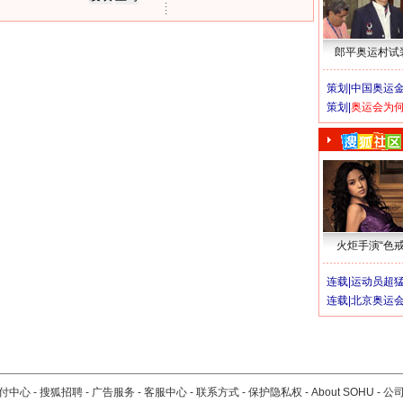
郎平奥运村试
策划|
中国奥运金
策划|
奥运会为
火炬手演“色戒
连载|
运动员超
连载|
北京奥运
付中心
-
搜狐招聘
-
广告服务
-
客服中心
-
联系方式
-
保护隐私权
-
About SOHU
-
公