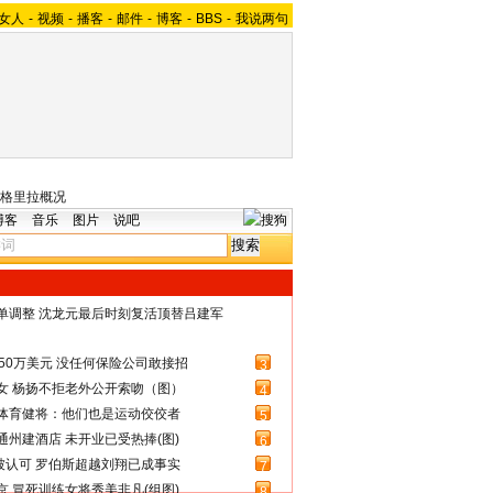
女人
-
视频
-
播客
-
邮件
-
博客
-
BBS
-
我说两句
格里拉概况
博客
音乐
图片
说吧
名单调整 沈龙元最后时刻复活顶替吕建军
50万美元 没任何保险公司敢接招
3
女 杨扬不拒老外公开索吻（图）
4
体育健将：他们也是运动佼佼者
5
州建酒店 未开业已受热捧(图)
6
被认可 罗伯斯超越刘翔已成事实
7
 冒死训练女将秀美非凡(组图)
8