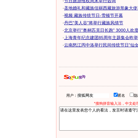
·
节日旅游维权周末举行咨询
·
圣地婚礼和藏族佳丽西藏旅游形象大使
·
视频:藏族传统节日-雪顿节开幕
·
丹巴"美人谷"将举行藏族风情节
·
北京举行"奥林匹克日长跑" 3000人欢度百
·
上海青年纪念建团85周年主题集会昨举行 
·
云南怒江丙中洛举行民间传统节日"仙女
用户：
匿名
*搜狗拼音输入法，中文处理