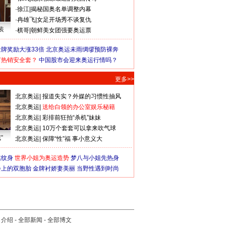
·
徐江
|
揭秘国奥名单调整内幕
·
冉雄飞
|
女足开场秀不谈复仇
装
·
棋哥
|
朝鲜美女团强要奥运票
牌奖励大涨33倍
北京奥运未雨绸缪预防裸奔
何热销安全套？
中国股市会迎来奥运行情吗？
更多>>
北京奥运
|
报道失实？外媒的习惯性抽风
北京奥运
|
送给白领的办公室娱乐秘籍
北京奥运
|
彩排前狂拍“杀机”妹妹
北京奥运
|
10万个套套可以拿来吹气球
”
北京奥运
|
保障“性”福 事小意义大
猛纹身
世界小姐为奥运造势
梦八与小姐先热身
会上的双胞胎
金牌衬娇妻美丽
当野性遇到时尚
司介绍
-
全部新闻
-
全部博文