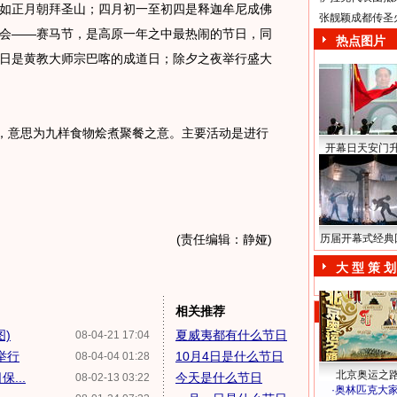
正月朝拜圣山；四月初一至初四是释迦牟尼成佛
张靓颖成都传圣
会——赛马节，是高原一年之中最热闹的节日，同
热点图片
日是黄教大师宗巴喀的成道日；除夕之夜举行盛大
，意思为九样食物烩煮聚餐之意。主要活动是进行
开幕日天安门
(责任编辑：静娅)
历届开幕式经典
大 型 策 划
相关推荐
)
夏威夷都有什么节日
08-04-21 17:04
举行
10月4日是什么节日
08-04-04 01:28
北京奥运之
...
今天是什么节日
08-02-13 03:22
·
奥林匹克大