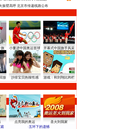
火振臂高呼 北京市传递线路公布
升旗
小董进中国奥运首球
开幕式中国旗手风采
回放
沙排宝贝热辣性感
游戏：和刘翔比跨栏
路
点亮我的奥运
圣火到我家
家庭
·
五环下的遗憾