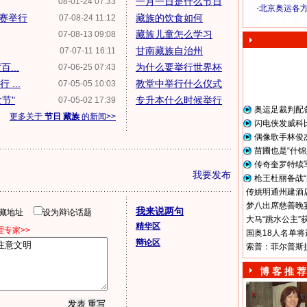
一月一日是什么节日
08-01-24 07:33
·
北京奥运各
赛举行
藏族的饮食如何
07-08-24 11:12
奥 运 视 频
藏族儿童怎么学习
07-08-13 09:08
甘南藏族自治州
07-07-11 16:11
...
为什么要举行世界杯
07-06-25 07:43
...
教堂中举行什么仪式
07-05-05 10:03
节"
专升本什么时候举行
07-05-02 17:39
奥运足裁判配
更多关于
节日 藏族
的新闻>>
闪电侠发威科
偶像歌手林俊
苗圃也是“什锦
传奇奎罗特续
我要发布
枪王杜丽备战“
传姚明通州建酒店
梦八出席慈善晚宴
我来说两句
隐藏地址
设为辩论话题
大马“跳水公主”
精华区
专家>>
国奥18人名单将
辩论区
索普：菲尔普斯
博 客 推 荐