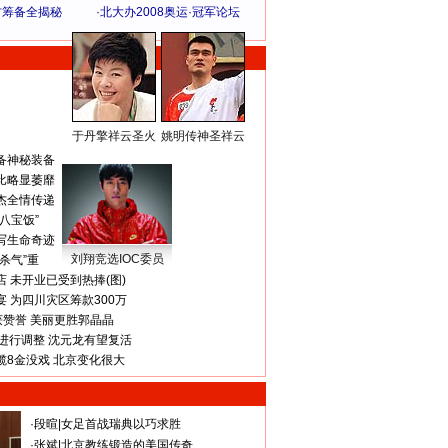
方筹备全揭秘
·
北大办2008奥运·冠军论坛
于丹擎祥云圣火
姚明传神圣祥云
体 育 热 点
备神秘装备
比略显萎靡
杰全情传递
八宝饭”
写生命奇迹
刘翔竞选IOC委员
杀气”重
 未开业已受到热捧(图)
 为四川灾区筹款300万
获赞誉 美丽更胜郭晶晶
进行调整 沈元龙有望复活
揽8金没戏 北京变化很大
·
段暄
|
女足首战瑞典以巧求胜
·
张斌
|
北京教练锻造的美国传奇