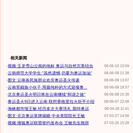
相关新闻
·
视频:玉龙雪山云南的地标 奥运与自然完美结合
08-06-10 10:09
·
云南师范大学学生:"虽然遗憾,仍要为奥运加油"
08-06-09 21:38
·
图文:云南各民族群众欢庆奥运圣火传递
08-06-09 13:07
·
云南景颇族小伙子:用最纯朴的方式迎接奥...
08-06-08 18:57
·
北京奥运圣火明日将在云南继续"和谐之旅"
08-06-08 15:38
·
奥运圣火9日进入云南 联想香格里拉火炬手介绍
08-06-07 22:48
·
海峡都市报王敏:经历多次大赛洗礼 期待奥运
08-04-28 11:41
·
图文:北京奥运奖牌揭晓 中央美院院长王敏
07-03-27 14:56
·
视频:搜狐奥运联盟签约发布会 王敏先生致辞
07-03-26 15:28