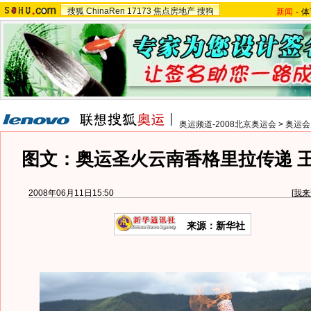
搜狐
ChinaRen
17173
焦点房地产
搜狗
新闻
-
体
奥运频道-2008北京奥运会
>
奥运会
图文：奥运圣火云南香格里拉传递 
2008年06月11日15:50
[
我来
来源：新华社