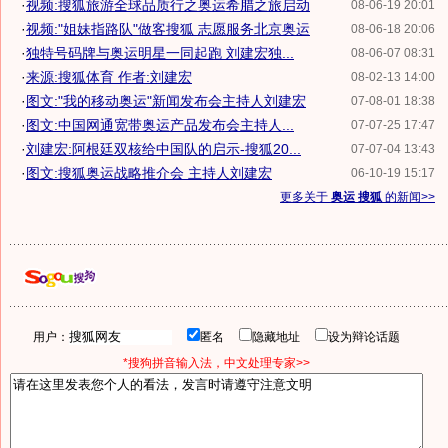
·
视频:搜狐旅游全球品质行之奥运希腊之旅启动
08-06-19 20:01
·
视频:"姐妹指路队"做客搜狐 志愿服务北京奥运
08-06-18 20:06
·
独特号码牌与奥运明星一同起跑 刘建宏独...
08-06-07 08:31
·
来源:搜狐体育 作者:刘建宏
08-02-13 14:00
·
图文:"我的移动奥运"新闻发布会主持人刘建宏
07-08-01 18:38
·
图文:中国网通宽带奥运产品发布会主持人...
07-07-25 17:47
·
刘建宏:阿根廷双核给中国队的启示-搜狐20...
07-07-04 13:43
·
图文:搜狐奥运战略推介会 主持人刘建宏
06-10-19 15:17
更多关于
奥运 搜狐
的新闻>>
用户：
匿名
隐藏地址
设为辩论话题
*搜狗拼音输入法，中文处理专家>>