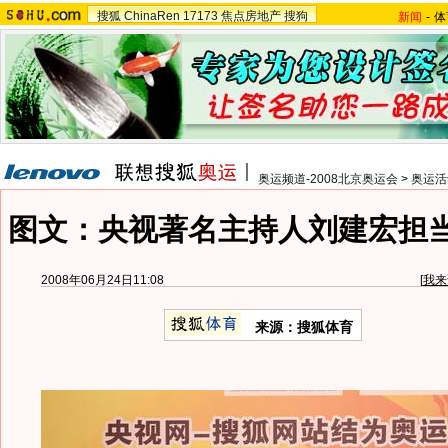
搜狐
ChinaRen
17173
焦点房地产
搜狗
新闻
-
体
奥运频道-2008北京奥运会
>
奥运活
图文：央视著名主持人刘建宏担
2008年06月24日11:08
[
我来
来源：搜狐体育