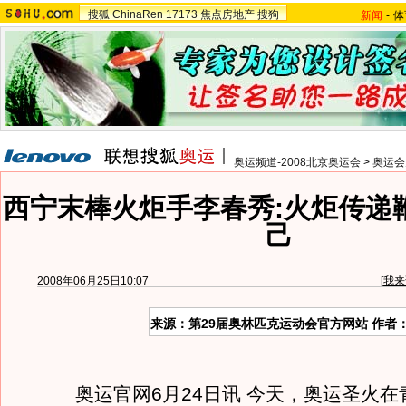
搜狐
ChinaRen
17173
焦点房地产
搜狗
新闻
-
体
奥运频道-2008北京奥运会
>
奥运会
西宁末棒火炬手李春秀:火炬传递
己
2008年06月25日10:07
[
我来
来源：第29届奥林匹克运动会官方网站 作者
奥运官网6月24日讯 今天，奥运圣火在