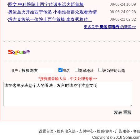
·
图文:中科院院士西宁传递奥运火炬首棒
08-06-24 10:09
·
奥运圣火开始西宁传递 小雨难挡群众观看热情
08-06-24 09:28
·
塔吉克族第一位院士西宁首棒 李春秀将传...
08-06-22 02:32
更多关于
奥运 李春秀
的新闻>>
用户：
匿名
隐藏地址
设为辩论话题
*搜狗拼音输入法，中文处理专家>>
设置首页
-
搜狗输入法
-
支付中心
-
搜狐招聘
-
广告服务
-
客
Copyright
©
2016 Sohu.com 