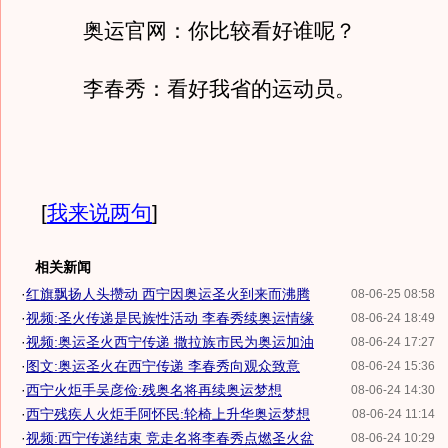
奥运官网：你比较看好谁呢？
李春秀：看好我省的运动员。
[
我来说两句
]
相关新闻
·
红旗飘扬人头攒动 西宁因奥运圣火到来而沸腾
08-06-25 08:58
·
视频:圣火传递是民族性活动 李春秀续奥运情缘
08-06-24 18:49
·
视频:奥运圣火西宁传递 撒拉族市民为奥运加油
08-06-24 17:27
·
图文:奥运圣火在西宁传递 李春秀向观众致意
08-06-24 15:36
·
西宁火炬手吴彦俭:残奥名将再续奥运梦想
08-06-24 14:30
·
西宁残疾人火炬手阿怀民:轮椅上升华奥运梦想
08-06-24 11:14
·
视频:西宁传递结束 竞走名将李春秀点燃圣火盆
08-06-24 10:29