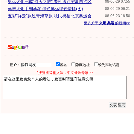
·
奥运火炬完成"航天之旅" 专机送往宁夏自治区
08-06-29 07:55
·
吴忠火炬手刘学琴:绿色奥运绿色情怀(图)
08-06-29 06:21
·
五彩"祥云"飘过青海草原 牧民祝福北京奥运会
08-06-23 18:50
更多关于
火炬 奥运
的新闻>>
用户：
匿名
隐藏地址
设为辩论话题
*搜狗拼音输入法，中文处理专家>>