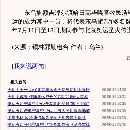
东乌旗额吉淖尔镇哈日高毕嘎查牧民浩
运的成为其中一员，将代表东乌旗7万多名群众
年7月11日至13日期间参与北京奥运圣火传
(来源：锡林郭勒电台 作者：乌兰)
[
我来说两句
]
相关新闻
·
火炬手王一:力保北京奥运会天然气使用无障碍
08-06-29 14:05
·
火炬手成果:伴随奥运成长的7年是我最大荣幸
08-06-29 13:31
·
奥运火炬宁夏中卫站传递结束 穿越"塞上江南"
08-06-29 10:25
·
奥运火炬传递宁夏中卫站:回族人民用歌舞助威
08-06-29 09:38
·
卫星电话 应急通信车为奥运火炬传递上保险
08-06-29 09:08
·
奥运火炬开始宁夏中卫市传递 作家张贤亮首棒
08-06-29 08:36