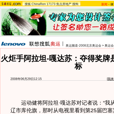
搜狐
ChinaRen
17173
焦点房地产
搜狗
新闻
-
体
奥运频道-2008北京奥运会
>
奥运会
火炬手阿拉坦-嘎达苏：夺得奖牌
标
2008年06月29日12:15
[
我来
运动健将阿拉坦·嘎达苏对记者说：“我
辽市库伦旗，那时从电视里看到第25届巴塞