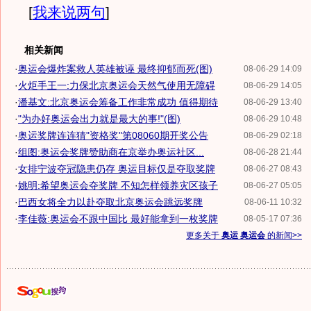
[
我来说两句
]
相关新闻
·
奥运会爆炸案救人英雄被诬 最终抑郁而死(图)
08-06-29 14:09
·
火炬手王一:力保北京奥运会天然气使用无障碍
08-06-29 14:05
·
潘基文:北京奥运会筹备工作非常成功 值得期待
08-06-29 13:40
·
"为办好奥运会出力就是最大的事!"(图)
08-06-29 10:48
·
奥运奖牌连连猜"资格奖"第08060期开奖公告
08-06-29 02:18
·
组图:奥运会奖牌赞助商在京举办奥运社区...
08-06-28 21:44
·
女排宁波夺冠隐患仍存 奥运目标仅是夺取奖牌
08-06-27 08:43
·
姚明:希望奥运会夺奖牌 不知怎样领养灾区孩子
08-06-27 05:05
·
巴西女将全力以赴夺取北京奥运会跳远奖牌
08-06-11 10:32
·
李佳薇:奥运会不跟中国比 最好能拿到一枚奖牌
08-05-17 07:36
更多关于
奥运 奥运会
的新闻>>