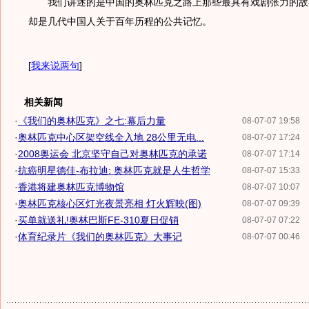
我们讲述的是中国的奥林匹克之路上那些最具有戏剧张力的故
却是几代中国人关于百年历程的公共记忆。
[
我来说两句
]
相关新闻
·
《我们的奥林匹克》之七:幕后力量
08-07-07 19:58
·
奥林匹克中心区架空线全入地 28公里无电...
08-07-07 17:24
·
2008奥运会 北京坚守自己对奥林匹克的承诺
08-07-07 17:14
·
抗癌明星德佳-布拉迪: 奥林匹克就是人生哲学
08-07-07 15:33
·
香港将建奥林匹克博物馆
08-07-07 10:07
·
奥林匹克核心区灯光夜景亮相 灯火辉映(图)
08-07-07 09:39
·
买单就送礼!奥林巴斯FE-310夏日促销
08-07-07 07:22
·
体育纪录片《我们的奥林匹克》大事记
08-07-07 00:46