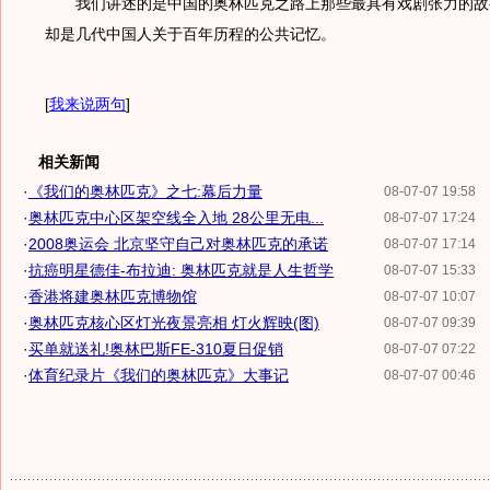
我们讲述的是中国的奥林匹克之路上那些最具有戏剧张力的故
却是几代中国人关于百年历程的公共记忆。
[
我来说两句
]
相关新闻
·
《我们的奥林匹克》之七:幕后力量
08-07-07 19:58
·
奥林匹克中心区架空线全入地 28公里无电...
08-07-07 17:24
·
2008奥运会 北京坚守自己对奥林匹克的承诺
08-07-07 17:14
·
抗癌明星德佳-布拉迪: 奥林匹克就是人生哲学
08-07-07 15:33
·
香港将建奥林匹克博物馆
08-07-07 10:07
·
奥林匹克核心区灯光夜景亮相 灯火辉映(图)
08-07-07 09:39
·
买单就送礼!奥林巴斯FE-310夏日促销
08-07-07 07:22
·
体育纪录片《我们的奥林匹克》大事记
08-07-07 00:46