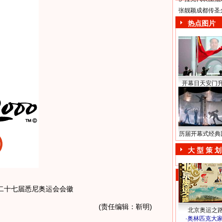
张靓颖成都传圣
热点图片
开幕日天安门
历届开幕式经典
大 型 策 划
第二十七届悉尼奥运会会徽
(责任编辑：靳明)
北京奥运之
·
奥林匹克大