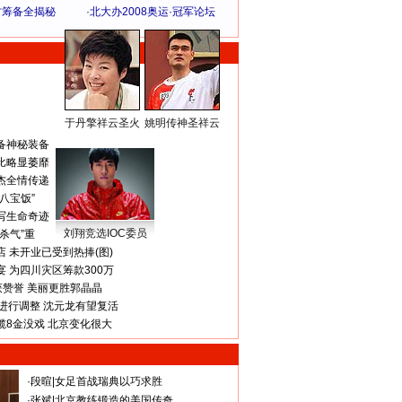
方筹备全揭秘
·
北大办2008奥运·冠军论坛
于丹擎祥云圣火
姚明传神圣祥云
体 育 热 点
备神秘装备
比略显萎靡
杰全情传递
八宝饭”
写生命奇迹
刘翔竞选IOC委员
杀气”重
 未开业已受到热捧(图)
 为四川灾区筹款300万
获赞誉 美丽更胜郭晶晶
进行调整 沈元龙有望复活
揽8金没戏 北京变化很大
·
段暄
|
女足首战瑞典以巧求胜
·
张斌
|
北京教练锻造的美国传奇