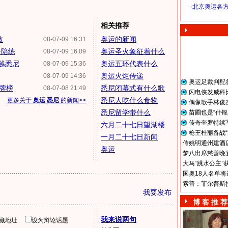
·
北京奥运各
奥 运 视 频
相关推荐
敏
奥运的新闻
08-07-09 16:31
是陪练
奥运圣火象征着什么
08-07-09 16:09
超越悉尼
奥运五环代表什么
08-07-09 15:36
奥运火炬传递
08-07-09 14:36
奥运足裁判配
牌榜
悉尼闭幕式有什么歌
08-07-08 21:49
闪电侠发威科
悉尼人吃什么食物
更多关于
奥运 悉尼
的新闻>>
偶像歌手林俊
悉尼留学带什么
苗圃也是“什锦
传奇奎罗特续
六月二十七日望湖楼
枪王杜丽备战“
一月二十七日新闻
传姚明通州建酒店
奥运
梦八出席慈善晚宴
大马“跳水公主”
国奥18人名单将
索普：菲尔普斯
我要发布
博 客 推 荐
我来说两句
隐藏地址
设为辩论话题