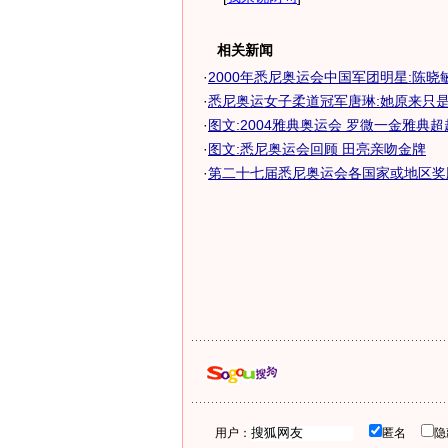
相关新闻
·
2000年悉尼奥运会中国军团明星:陈晓
·
悉尼奥运女子柔道冠军唐琳:她原来只
·
图文:2004雅典奥运会 罗微一金雅典
·
图文:悉尼奥运会回顾 田亮亲吻金牌
·
第二十七届悉尼奥运会各国家或地区奖
用户：
匿名