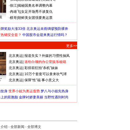
·
徐江
|
揭秘国奥名单调整内幕
·
冉雄飞
|
女足开场秀不谈复仇
装
·
棋哥
|
朝鲜美女团强要奥运票
牌奖励大涨33倍
北京奥运未雨绸缪预防裸奔
何热销安全套？
中国股市会迎来奥运行情吗？
更多>>
北京奥运
|
报道失实？外媒的习惯性抽风
北京奥运
|
送给白领的办公室娱乐秘籍
北京奥运
|
彩排前狂拍“杀机”妹妹
北京奥运
|
10万个套套可以拿来吹气球
”
北京奥运
|
保障“性”福 事小意义大
猛纹身
世界小姐为奥运造势
梦八与小姐先热身
会上的双胞胎
金牌衬娇妻美丽
当野性遇到时尚
司介绍
-
全部新闻
-
全部博文