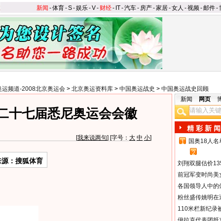
新闻
-
体育
-
S
-
娱乐
-
V
-
财经
-
IT
-
汽车
-
房产
-
家居
-
女人
-
视频
-
邮件
-
奥运频道-2008北京奥运会
>
北京奥运资料库
>
中国奥运战史
>
中国奥运战史回顾
新闻
网页
第二十七届悉尼奥运会会徽
精 彩 新 闻
[
我来说两句
] [字号：
大
中
小
]
国奥18人
1
2
来源：搜狐体育
刘翔双腿估价13
前冠军变时尚美
各国领导人中的
粉丝盛传姚明在通
110米栏新纪录
伊拉克代表团抵京