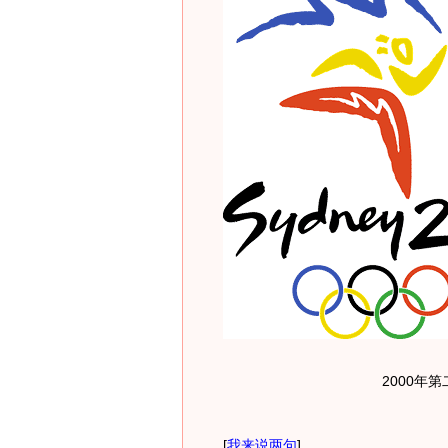
2000年
[
我来说两句
]