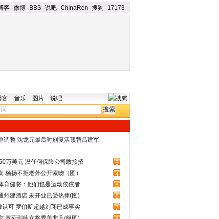
博客
-
微博
-
BBS
-
说吧
-
ChinaRen
-
搜狗
-
17173
博客
音乐
图片
说吧
名单调整 沈龙元最后时刻复活顶替吕建军
50万美元 没任何保险公司敢接招
3
女 杨扬不拒老外公开索吻（图）
4
体育健将：他们也是运动佼佼者
5
州建酒店 未开业已受热捧(图)
6
被认可 罗伯斯超越刘翔已成事实
7
 冒死训练女将秀美非凡(组图)