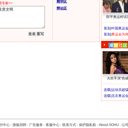
精华区
专家>>
辩论区
郎平奥运村试
策划|
中国奥运金
策划|
奥运会为
火炬手演“色戒
连载|
运动员超
连载|
北京奥运
付中心
-
搜狐招聘
-
广告服务
-
客服中心
-
联系方式
-
保护隐私权
-
About SOHU
-
公