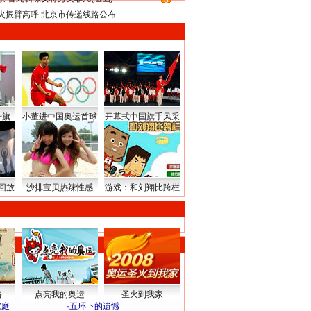
8
火振臂高呼 北京市传递线路公布
升旗
小董进中国奥运首球
开幕式中国旗手风采
回放
沙排宝贝热辣性感
游戏：和刘翔比跨栏
路
点亮我的奥运
圣火到我家
家庭
·
五环下的遗憾