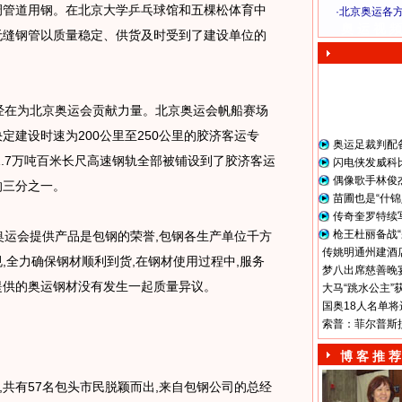
调管道用钢。在北京大学乒乓球馆和五棵松体育中
·
北京奥运各
奥 运 视 频
无缝钢管以质量稳定、供货及时受到了建设单位的
经在为北京奥运会贡献力量。北京奥运会帆船赛场
定建设时速为200公里至250公里的胶济客运专
奥运足裁判配
的1.7万吨百米长尺高速钢轨全部被铺设到了胶济客运
闪电侠发威科
偶像歌手林俊
的三分之一。
苗圃也是“什锦
传奇奎罗特续
枪王杜丽备战“
运会提供产品是包钢的荣誉,包钢各生产单位千方
传姚明通州建酒店
,全力确保钢材顺利到货,在钢材使用过程中,服务
梦八出席慈善晚宴
提供的奥运钢材没有发生一起质量异议。
大马“跳水公主”
国奥18人名单将
索普：菲尔普斯
博 客 推 荐
共有57名包头市民脱颖而出,来自包钢公司的总经