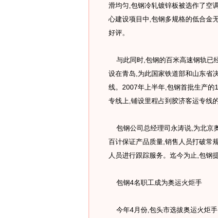
滑均匀,包钢冷轧镀锌板被选作了空
心建设项目中,包钢多规格的低合金
好评。
与此同时,包钢的百米高速钢轨已
设在青岛,为此国家铁道部和山东省决
线。2007年上半年,包钢首批生产
专线上,铺设里程占到胶济客运专线
包钢公司总经理司永涛说,为北京奥
百计保证产品质量,销售人员打破常规
人员进行跟踪服务。迄今为止,包钢
包钢4名职工成为奥运火炬手
今年4月份,包头市选拔奥运火炬手,