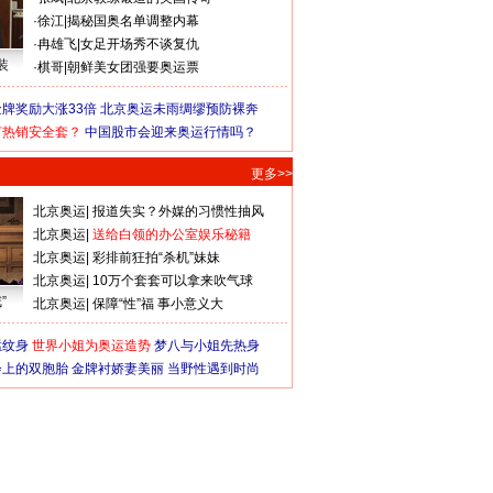
·
徐江
|
揭秘国奥名单调整内幕
·
冉雄飞
|
女足开场秀不谈复仇
装
·
棋哥
|
朝鲜美女团强要奥运票
牌奖励大涨33倍
北京奥运未雨绸缪预防裸奔
何热销安全套？
中国股市会迎来奥运行情吗？
更多>>
北京奥运
|
报道失实？外媒的习惯性抽风
北京奥运
|
送给白领的办公室娱乐秘籍
北京奥运
|
彩排前狂拍“杀机”妹妹
北京奥运
|
10万个套套可以拿来吹气球
”
北京奥运
|
保障“性”福 事小意义大
猛纹身
世界小姐为奥运造势
梦八与小姐先热身
会上的双胞胎
金牌衬娇妻美丽
当野性遇到时尚