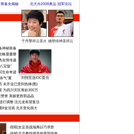
方筹备全揭秘
·
北大办2008奥运·冠军论坛
于丹擎祥云圣火
姚明传神圣祥云
体 育 热 点
备神秘装备
比略显萎靡
杰全情传递
八宝饭”
写生命奇迹
刘翔竞选IOC委员
杀气”重
 未开业已受到热捧(图)
 为四川灾区筹款300万
获赞誉 美丽更胜郭晶晶
进行调整 沈元龙有望复活
揽8金没戏 北京变化很大
·
段暄
|
女足首战瑞典以巧求胜
·
张斌
|
北京教练锻造的美国传奇