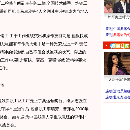
厂二检修车间副主任陈二翩,全国技术能手、炼钢工
包乘组司机长马惠玲等4人名列其中,包钢成为当地入
郎平奥运村试
策划|
中国奥运金
策划|
奥运会为
工,由于工作业绩突出和操作技能高超,他很快成
认为,能有幸作为火炬手是一种光荣,也是一种责任,
精神的传递者,自己不但会以饱满的状态、奔放的
工作中,要以“更快、更高、更强”的奥运精神要求
工作。
火炬手演“色戒
运
连载|
运动员超
连载|
北京奥运
钢残疾职工从工厂走上了奥运领奖台。继罗志强在
上夺得举重冠军后,包钢职工李瑞芳、曹萍在2000年
奖台。如今,身为中国残疾人举重队教练的李伟朴
北京残奥会。