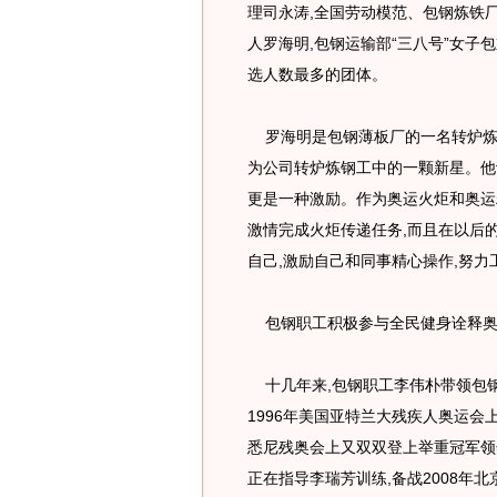
理司永涛,全国劳动模范、包钢炼铁
人罗海明,包钢运输部“三八号”女子
选人数最多的团体。
罗海明是包钢薄板厂的一名转炉炼钢
为公司转炉炼钢工中的一颗新星。他
更是一种激励。作为奥运火炬和奥运
激情完成火炬传递任务,而且在以后的
自己,激励自己和同事精心操作,努力
包钢职工积极参与全民健身诠释奥
十几年来,包钢职工李伟朴带领包
1996年美国亚特兰大残疾人奥运会
悉尼残奥会上又双双登上举重冠军领
正在指导李瑞芳训练,备战2008年