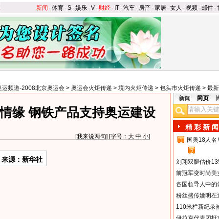
新闻
-
体育
-
S
-
娱乐
-
V
-
财经
-
IT
-
汽车
-
房产
-
家居
-
女人
-
视频
-
邮件
-
奥运频道-2008北京奥运会
>
奥运会火炬传递
>
境内火炬传递
>
包头市火炬传递
>
最新
新闻
网页
情缘 钢铁产品支持奥运建设
精 彩 新 闻
[
我来说两句
] [字号：
大
中
小
]
国奥18人
1
2
来源：新华社
刘翔双腿估价13
前冠军变时尚美
各国领导人中的
粉丝盛传姚明在通
110米栏新纪录
伊拉克代表团抵京