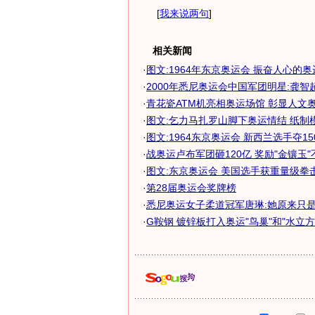
[
我来说两句
]
相关新闻
·
图文:1964年东京奥运会 振奋人心的
·
2000年悉尼奥运会中国军团明星:龚智
·
青花瓷ATM机亮相奥运场馆 彰显人文奥
·
图文:乞力马扎罗山脚下奥运情结 纸制
·
图文:1964东京奥运会 新西兰选手夺15
·
战奥运卢布军团砸120亿 奖励"金镶玉
·
图文:东京奥运会 美国选手获重量级拳
·
第28届奥运会奖牌榜
·
悉尼奥运女子柔道冠军唐琳:她原来只
·
G鞍钢 镀锌板打入奥运"鸟巢"和"水立方