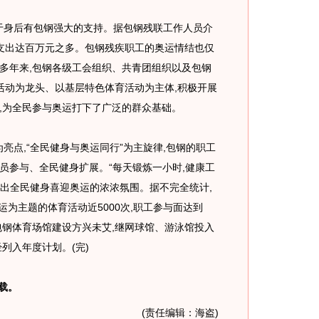
于身后有包钢强大的支持。据包钢残联工作人员介
计支出达百万元之多。包钢残疾职工的奥运情结也仅
多年来,包钢各级工会组织、共青团组织以及包钢
育活动为龙头、以基层特色体育活动为主体,积极开展
,为全民参与奥运打下了广泛的群众基础。
为亮点,“全民健身与奥运同行”为主旋律,包钢的职工
员参与、全民健身扩展。“每天锻炼一小时,健康工
营造出全民健身喜迎奥运的浓浓氛围。据不完全统计,
以奥运为主题的体育活动近5000次,职工参与面达到
包钢体育场馆建设方兴未艾,继网球馆、游泳馆投入
列入年度计划。(完)
载。
(责任编辑：海盗)