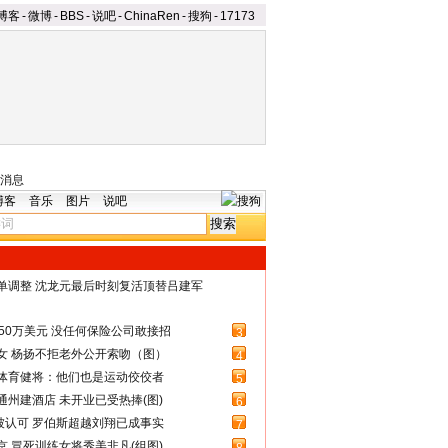
博客
-
微博
-
BBS
-
说吧
-
ChinaRen
-
搜狗
-
17173
消息
博客
音乐
图片
说吧
名单调整 沈龙元最后时刻复活顶替吕建军
50万美元 没任何保险公司敢接招
3
女 杨扬不拒老外公开索吻（图）
4
体育健将：他们也是运动佼佼者
5
州建酒店 未开业已受热捧(图)
6
被认可 罗伯斯超越刘翔已成事实
7
 冒死训练女将秀美非凡(组图)