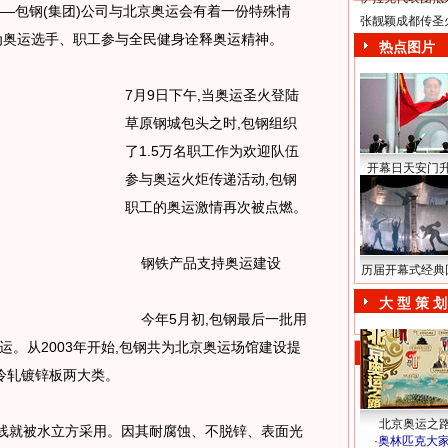
包钢(集团)公司与北京奥运会有着一份特殊情
张靓颖成都传圣
为奥运选手、职工参与全民健身诠释奥运精神。
热点图片
7月9日下午,当奥运圣火登陆
草原钢城包头之时,包钢组织
了1.5万名职工作为欢迎队伍
开幕日天安门
参与奥运火炬传递活动,包钢
职工的奥运激情再次被点燃。
钢铁产品支持奥运建设
历届开幕式经典
大 型 策 划
今年5月初,包钢最后一批用
。从2003年开始,包钢共为北京奥运场馆建设提
和冷轧镀锌板两大类。
北京奥运之
下线就被水立方采用。因其耐腐蚀、不脱锌、表面光
·
奥林匹克大