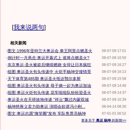
[
我来说两句
]
相关新闻
·
图文:1996年亚特兰大奥运会 拳王阿里点燃圣火
08-07-09 17:01
·
倒计时一月悬念:奥运开幕式上 谁将点燃圣火?
08-07-09 16:50
·
东京奥运:圣火被盗后继续燃烧 女排让日本疯狂
08-07-09 16:27
·
组图:奥运圣火包头传递中 火炬手杨坤交接情景
08-07-09 16:13
·
天下体育第485期 奥运圣火抵达鄂尔多斯
08-07-09 15:58
·
组图:奥运圣火包头传递 母子俩一起为奥运加油
08-07-09 14:46
·
组图:奥运火炬包头传递 花车啦啦队纷纷迎圣火
08-07-09 14:37
·
奥运圣火在天骄故地传递 "祥云"飘过内蒙双城
08-07-09 10:39
·
杨坤慈善义卖力助奥运 演唱会欲请冯小刚...
08-04-14 08:30
·
图文:奥运志愿"微笑圈"发布 车队售票员杨坤
07-01-01 06:52
更多关于
奥运 杨坤
的新闻>>