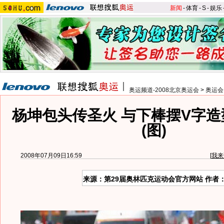
新闻
-
体育
-
S
-
娱乐
奥运频道-2008北京奥运会
>
奥运会
杨坤包头传圣火 与下棒摆V字
(图)
2008年07月09日16:59
[
我来
来源：第29届奥林匹克运动会官方网站 作者