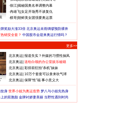
·
徐江
|
揭秘国奥名单调整内幕
·
冉雄飞
|
女足开场秀不谈复仇
装
·
棋哥
|
朝鲜美女团强要奥运票
牌奖励大涨33倍
北京奥运未雨绸缪预防裸奔
何热销安全套？
中国股市会迎来奥运行情吗？
更多>>
北京奥运
|
报道失实？外媒的习惯性抽风
北京奥运
|
送给白领的办公室娱乐秘籍
北京奥运
|
彩排前狂拍“杀机”妹妹
北京奥运
|
10万个套套可以拿来吹气球
”
北京奥运
|
保障“性”福 事小意义大
猛纹身
世界小姐为奥运造势
梦八与小姐先热身
会上的双胞胎
金牌衬娇妻美丽
当野性遇到时尚