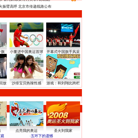
8
火振臂高呼 北京市传递线路公布
升旗
小董进中国奥运首球
开幕式中国旗手风采
回放
沙排宝贝热辣性感
游戏：和刘翔比跨栏
路
点亮我的奥运
圣火到我家
家庭
·
五环下的遗憾