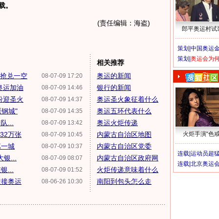
载。
(责任编辑：海盗)
郎平奥运村试
策划|
中国奥运金
策划|
奥运会为
相关推荐
钟抢兑一空
奥运的新闻
08-07-09 17:20
奥运加油
银行的新闻
08-07-09 14:46
纷迎圣火
奥运圣火象征着什么
08-07-09 14:37
钢城"
奥运五环代表什么
08-07-09 14:35
...
奥运火炬传递
08-07-09 13:42
32万张
内蒙古自治区地图
火炬手演“色戒
08-07-09 10:45
第一城
内蒙古自治区党委
08-07-09 10:37
连载|
运动员超
...
内蒙古自治区政府网
08-07-09 08:07
连载|
北京奥运
...
火炬传递意味着什么
08-07-09 01:52
迎接奥运
南阳到包头怎么走
08-06-26 10:30