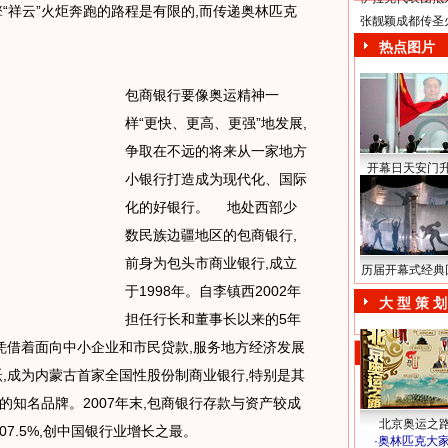
“祥云”火炬奔跑的路程是有限的,而传递奥林匹克
张靓颖成都传圣
热点图片
包商银行要像奥运精神一
样“更快、更高、更强”地发展,
争取在不远的将来从一家地方
开幕日天安门
小银行打造成为现代化、国际
化的好银行。 地处西部少
数民族边疆地区的包商银行,
前身为包头市商业银行,成立
历届开幕式经典
于1998年。自李镇西2002年
大 型 策 划
担任行长和董事长以来的5年
,凭借着面向中小企业和市民贷款,服务地方经济发展
跃,成为内蒙古首家全国性股份制商业银行,特别是其
知名品牌。2007年末,包商银行存款与资产较成
北京奥运之
07.5%,创中国银行业增长之最。
·
奥林匹克大