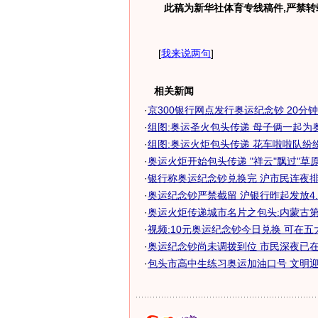
此稿为新华社体育专线稿件,严禁转
[
我来说两句
]
相关新闻
·
京300银行网点发行奥运纪念钞 20分
·
组图:奥运圣火包头传递 母子俩一起为
·
组图:奥运火炬包头传递 花车啦啦队纷
·
奥运火炬开始包头传递 "祥云"飘过"草原
·
银行称奥运纪念钞兑换完 沪市民连夜排队
·
奥运纪念钞严禁截留 沪银行昨起发放4.
·
奥运火炬传递城市名片之包头:内蒙古
·
视频:10元奥运纪念钞今日兑换 可在五大银
·
奥运纪念钞尚未调拨到位 市民深夜已在银
·
包头市高中生练习奥运加油口号 文明