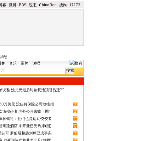
博客
-
微博
-
BBS
-
说吧
-
ChinaRen
-
搜狗
-
17173
消息
博客
音乐
图片
说吧
名单调整 沈龙元最后时刻复活顶替吕建军
50万美元 没任何保险公司敢接招
3
女 杨扬不拒老外公开索吻（图）
4
体育健将：他们也是运动佼佼者
5
州建酒店 未开业已受热捧(图)
6
被认可 罗伯斯超越刘翔已成事实
7
 冒死训练女将秀美非凡(组图)