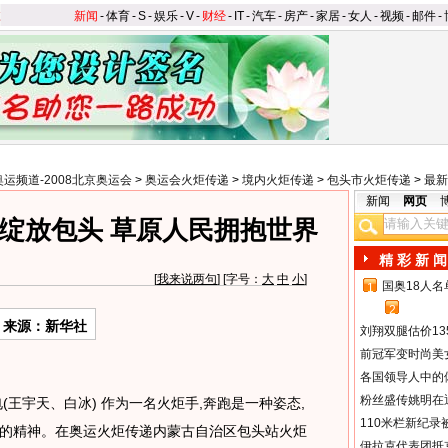
新闻
-
体育
-
S
-
娱乐
-
V
-
财经
-
IT
-
汽车
-
房产
-
家居
-
女人
-
视频
-
邮件
-
奥运频道-2008北京奥运会
>
奥运会火炬传递
>
境内火炬传递
>
包头市火炬传递
>
最新
新闻
网页
绽放包头 草原人民拥抱世界
精 彩 新 闻
[
我来说两句
] [字号：
大
中
小
]
国奥18人
1
2
来源：新华社
刘翔双腿估价13
前冠军变时尚美
各国领导人中的
粉丝盛传姚明在通
王宇天、白冰) 作为一名火炬手,奔跑是一种姿态,
110米栏新纪录
的精神。在奥运火炬传递内蒙古自治区包头站火炬
伊拉克代表团抵京