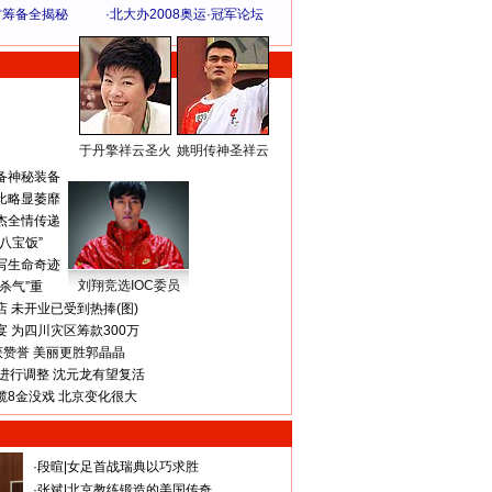
方筹备全揭秘
·
北大办2008奥运·冠军论坛
于丹擎祥云圣火
姚明传神圣祥云
体 育 热 点
备神秘装备
比略显萎靡
杰全情传递
八宝饭”
写生命奇迹
刘翔竞选IOC委员
杀气”重
 未开业已受到热捧(图)
 为四川灾区筹款300万
获赞誉 美丽更胜郭晶晶
进行调整 沈元龙有望复活
揽8金没戏 北京变化很大
·
段暄
|
女足首战瑞典以巧求胜
·
张斌
|
北京教练锻造的美国传奇