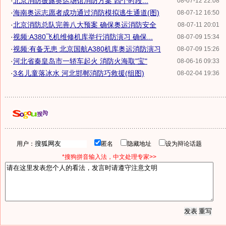
·
北京消防披露奥运场馆消防方案 四个时段...
08-07-12 22:08
·
海南奥运志愿者成功通过消防模拟逃生通道(图)
08-07-12 16:50
·
北京消防总队完善八大预案 确保奥运消防安全
08-07-11 20:01
·
视频:A380飞机维修机库举行消防演习 确保...
08-07-09 15:34
·
视频:有备无患 北京国航A380机库奥运消防演习
08-07-09 15:26
·
河北省秦皇岛市一轿车起火 消防火海取"宝"
08-06-16 09:33
·
3名儿童落冰水 河北邯郸消防巧救援(组图)
08-02-04 19:36
用户：
匿名
隐藏地址
设为辩论话题
*搜狗拼音输入法，中文处理专家>>