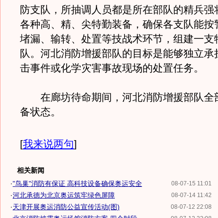
防支队，所抽调人员都是所在部队的精兵强
各种高、精、尖特勤装备，确保各支队能按
堵漏、输转、处置等技战术环节，组建一支
队。河北消防增援部队的目标是能够独立承
击事件或化学灾害事故现场的处置任务。
在廊坊待命期间，河北消防增援部队全
备状态。
[
我来说两句
]
相关新闻
·
"鸟巢"消防有保证 高科技设备确保奥运安全
08-07-15 11:01
·
河北承德为北京奥运筑牢绿色屏障
08-07-14 11:42
·
天津开展奥运消防公益宣传活动(图)
08-07-12 22:08