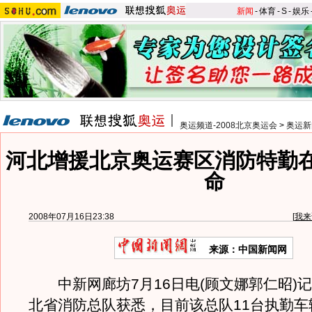
新闻
-
体育
-
S
-
娱乐
奥运频道-2008北京奥运会
>
奥运新
河北增援北京奥运赛区消防特勤
命
2008年07月16日23:38
[
我来
来源：中国新闻网
中新网廊坊7月16日电(顾文娜郭仁昭)
北省消防总队获悉，目前该总队11台执勤车