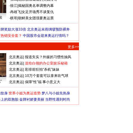
·
徐江
|
揭秘国奥名单调整内幕
·
冉雄飞
|
女足开场秀不谈复仇
装
·
棋哥
|
朝鲜美女团强要奥运票
牌奖励大涨33倍
北京奥运未雨绸缪预防裸奔
何热销安全套？
中国股市会迎来奥运行情吗？
更多>>
北京奥运
|
报道失实？外媒的习惯性抽风
北京奥运
|
送给白领的办公室娱乐秘籍
北京奥运
|
彩排前狂拍“杀机”妹妹
北京奥运
|
10万个套套可以拿来吹气球
”
北京奥运
|
保障“性”福 事小意义大
猛纹身
世界小姐为奥运造势
梦八与小姐先热身
会上的双胞胎
金牌衬娇妻美丽
当野性遇到时尚