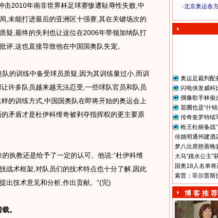
击2010年南非世界杯足球赛惨遭耻辱性失败,中
·
北京奥运各
奥 运 视 频
局,未能打进最后的亚洲区十强赛,其在关键场次的
疑,最终的失利也让这位在2006年带领加纳队打
批评,这也直接导致他在中国国奥队失宠。
队的训练中备受球员质疑,因为其训练量过小,而训
奥运足裁判配
都让许多队员越来越无法忍受,一些球队官员和队员
闪电侠发威科
偶像歌手林俊
这样的训练方式,中国国奥队在即将开始的奥运会上
苗圃也是“什锦
面的矛盾才是杜伊科维奇被剥夺指挥权的更主要原
传奇奎罗特续
枪王杜丽备战“
传姚明通州建酒店
梦八出席慈善晚宴
的执教还是给予了一定的认可。他说:“杜伊科维
大马“跳水公主”
国奥18人名单将
技战术框架,对队员们的技术特点也十分了解,因此
索普：菲尔普斯
出技术意见和分析,作出贡献。”(完)
博 客 推 荐
转载。