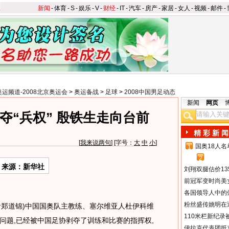
新闻
-
体育
-
S
-
娱乐
-
V
-
财经
-
IT
-
汽车
-
房产
-
家居
-
女人
-
视频
-
邮件
-
奥运频道-2008北京奥运会
>
奥运备战
>
足球
>
2008中国男足动态
新闻
网页
夺“兵权” 殷铁生走向台前
精 彩 新 闻
[
我来说两句
] [字号：
大
中
小
]
国奥18人
1
2
来源：新华社
刘翔双腿估价13
前冠军变时尚美
各国领导人中的
粉丝盛传姚明在通
者郑道锦)中国国奥队主教练、塞尔维亚人杜伊科维
110米栏新纪录
问题,已经被中国足协剥夺了训练和比赛的指挥权,
伊拉克代表团抵京