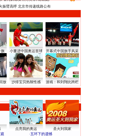
8
火振臂高呼 北京市传递线路公布
升旗
小董进中国奥运首球
开幕式中国旗手风采
回放
沙排宝贝热辣性感
游戏：和刘翔比跨栏
路
点亮我的奥运
圣火到我家
家庭
·
五环下的遗憾