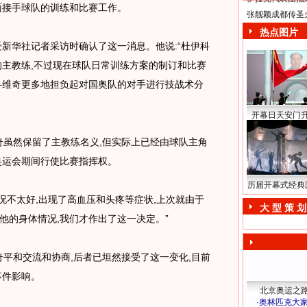
面接手球队的训练和比赛工作。
张靓颖成都传圣
热点图片
新华社记者采访时确认了这一消息。他说:“杜伊科
的主教练,不过现在球队日常训练方案的制订和比赛
科维奇更多地担负起对国奥队的对手进行技战术分
开幕日天安门
虽然保留了主教练名义,但实际上已经由球队主角
奥运会期间行使比赛指挥权。
历届开幕式经典
况不太好,出现了高血压和头疼等症状,上次就由于
大 型 策 划
他的身体情况,我们才作出了这一决定。”
平和交流和协商,后者已坦然接受了这一变化,目前
事件影响。
北京奥运之
·
奥林匹克大