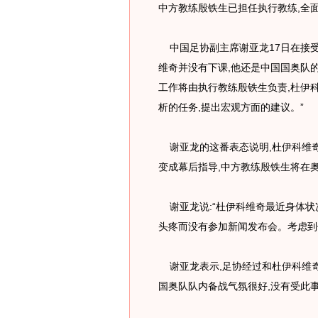
中方教练殷铁生已担任执行教练,全
中国足协副主席谢亚龙17日在接受
维奇并没有下课,他还是中国国奥队
工作将由执行教练殷铁生负责,杜伊
析的任务,提出宏观方面的建议。”
谢亚龙的这番表态说明,杜伊科维奇
变成幕后指导,中方教练殷铁生将在
谢亚龙说:“杜伊科维奇最近身体状
头疼而没有参加新闻发布会。考虑到
谢亚龙表示,足协经过和杜伊科维奇
国奥队队内备战气氛很好,没有受此