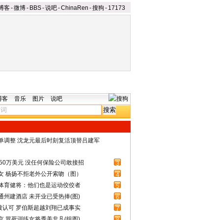
博客
-
微博
-
BBS
-
说吧
-
ChinaRen
-
搜狗
-
17173
博客
音乐
图片
说吧
名单调整 沈龙元最后时刻复活顶替吕建军
50万美元 没任何保险公司敢接招
3
女 杨扬不拒老外公开索吻（图）
4
体育健将：他们也是运动佼佼者
5
州建酒店 未开业已受热捧(图)
6
被认可 罗伯斯超越刘翔已成事实
7
 冒死训练女将秀美非凡(组图)