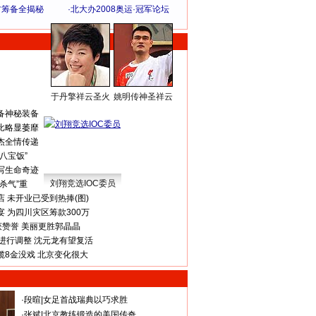
方筹备全揭秘
·
北大办2008奥运·冠军论坛
于丹擎祥云圣火
姚明传神圣祥云
体 育 热 点
备神秘装备
比略显萎靡
杰全情传递
八宝饭”
写生命奇迹
刘翔竞选IOC委员
杀气”重
 未开业已受到热捧(图)
 为四川灾区筹款300万
获赞誉 美丽更胜郭晶晶
进行调整 沈元龙有望复活
揽8金没戏 北京变化很大
·
段暄
|
女足首战瑞典以巧求胜
·
张斌
|
北京教练锻造的美国传奇