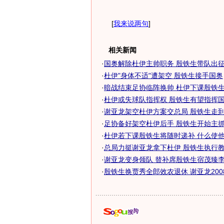
[
我来说两句
]
相关新闻
·
国奥解除杜伊主帅职务 殷铁生带队出征北
·
杜伊"身体不适"遭架空 殷铁生接手国奥
·
暗战结束足协临阵换帅 杜伊下课殷铁生接
·
杜伊或失球队指挥权 殷铁生有望指挥国奥
·
谢亚龙架空杜伊方案交总局 殷铁生走到国
·
足协备好架空杜伊后手 殷铁生开始主抓训
·
杜伊若下课殷铁生将随时递补 什么使他脱
·
总局力挺谢亚龙拿下杜伊 殷铁生执行教练
·
谢亚龙变身领队 替补席殷铁生宿茂臻李晓
·
殷铁生换贾秀全郎效农退休 谢亚龙2008全