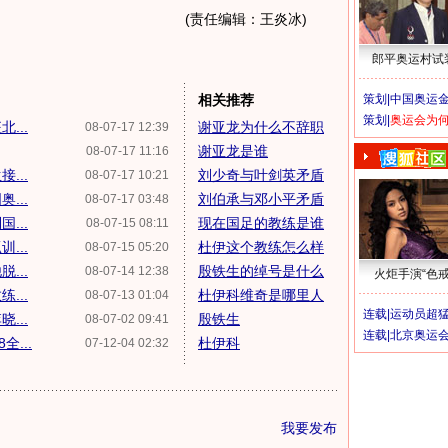
(责任编辑：王炎冰)
郎平奥运村试
相关推荐
策划|
中国奥运金
策划|
奥运会为
...
谢亚龙为什么不辞职
08-07-17 12:39
谢亚龙是谁
08-07-17 11:16
...
刘少奇与叶剑英矛盾
08-07-17 10:21
...
刘伯承与邓小平矛盾
08-07-17 03:48
...
现在国足的教练是谁
08-07-15 08:11
...
杜伊这个教练怎么样
08-07-15 05:20
...
殷铁生的绰号是什么
08-07-14 12:38
火炬手演“色戒
...
杜伊科维奇是哪里人
08-07-13 01:04
连载|
运动员超
...
殷铁生
08-07-02 09:41
连载|
北京奥运
...
杜伊科
07-12-04 02:32
我要发布