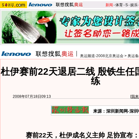
新闻
-
体育
-
S
-
娱乐
奥运频道-2008北京奥运会
>
奥运备
杜伊赛前22天退居二线 殷铁生任
练
2008年07月18日09:13
[
我来
来源：深圳新闻网-深圳
赛前22天，杜伊成名义主帅 足协宣布