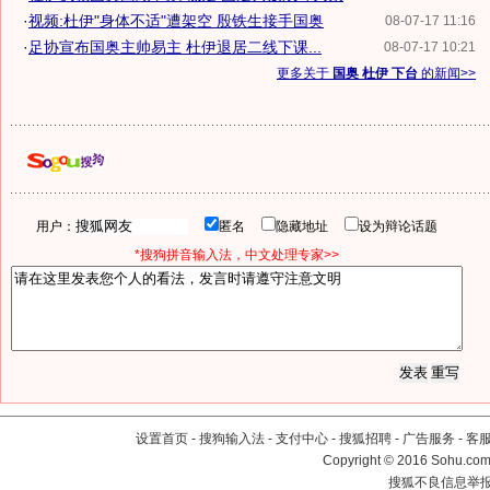
·
视频:杜伊"身体不适"遭架空 殷铁生接手国奥
08-07-17 11:16
·
足协宣布国奥主帅易主 杜伊退居二线下课...
08-07-17 10:21
更多关于
国奥 杜伊 下台
的新闻>>
用户：
匿名
隐藏地址
设为辩论话题
*搜狗拼音输入法，中文处理专家>>
设置首页
-
搜狗输入法
-
支付中心
-
搜狐招聘
-
广告服务
-
客
Copyright
©
2016 Sohu.com 
搜狐不良信息举