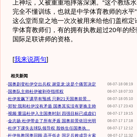
上神坛，又被重重地摔落深渊。“这个教练
完全不懂训练，也就是中学体育教师的水平
这么堂而皇之地一次次被用来给他们盖棺定
学体育教师们，有的拥有执教超过20年的经
国际足联讲师的资格。
[
我来说两句
]
相关新闻
·
国奥剧变杜伊交出兵权 谢亚龙:这是个痛苦决定
08-07-18 08:19
·
国奥队主帅杜伊被剥夺指挥权
08-07-18 07:33
·
杜伊发飙下课早有预感 只剩21天国奥前景...
08-07-18 05:10
·
郑智:我和杜伊没有矛盾 国奥其实没有更换主帅
08-07-17 23:43
·
视频:重温杜伊入主国奥时刻 四强目标已成虚幻
08-07-17 19:15
·
金志扬:杜伊带走了所有矛盾 国奥前景依旧光明
08-07-17 17:18
·
杜伊下课失去球队领导权 殷铁生任国奥执...
08-07-17 12:12
·
杜伊执教国奥回顾:高开低走 国足兵败成导火索
08-07-17 11:32