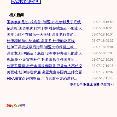
[
我来说两句
]
相关新闻
·
国奥换帅足协"很痛苦" 谢亚龙:杜伊触及了底线
08-07-18 15:58
·
范志毅:国奥换帅利大于弊 杜伊瞎混还不如走人
08-07-18 10:20
·
国奥为何不在最后一天换帅 谢亚龙行事尚...
08-07-18 10:04
·
杜伊和球员心结难解 谢亚龙:杜伊触及底线
08-07-18 09:37
·
杜伊下课变成幕后指导 谢亚龙称保留主教...
08-07-18 06:04
·
谢亚龙:杜伊触及了底线 没有更好办法只能走人
08-07-18 05:03
·
视频:谢亚龙宣布杜伊下课 殷铁生任国奥执...
08-07-17 20:53
·
刘守卫漫画-杜伊走得很狼狈 谢亚龙你太不仗义
08-07-17 19:15
·
美联社:杜伊惨遭解雇 谢亚龙宣布国奥主帅变更
08-07-17 16:07
·
FIFA撰文点评国奥命运 直言谢亚龙恐遭解...
08-07-17 15:45
更多关于
谢亚龙 国奥
的新闻>>