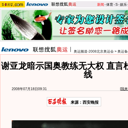
新闻
-
体育
-
S
-
娱乐
奥运频道-2008北京奥运会
>
奥运备
谢亚龙暗示国奥教练无大权 直言
线
2008年07月18日09:31
[
我来
来源：西安晚报