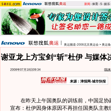
新闻
-
体育
-
S
-
娱乐
奥运频道-2008北京奥运会
>
奥运备
谢亚龙上方宝剑“斩”杜伊 与媒体
2008年07月18日09:34
[
我来
来源：津报网-城市快报
在昨天上午国奥队的训练前，中国足协
宣布：杜伊因身体原因不再担任国奥队主教