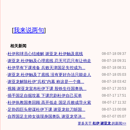
[
我来说两句
]
相关新闻
·
杜伊和球员心结难解 谢亚龙:杜伊触及底线
08-07-18 09:37
·
谢亚龙:杜伊触及心理底线 忍无可忍只有让他走
08-07-18 09:31
·
杜伊早有下课准备 兵败天津国足失控成为...
08-07-18 08:31
·
谢亚龙:杜伊触及了底线 没有更好办法只能走人
08-07-18 05:03
·
谢亚龙解除杜伊"兵权"内幕 称这是一个痛...
08-07-18 03:42
·
视频:谢亚龙宣布杜伊下课 殷铁生任国奥执...
08-07-17 20:53
·
插手国足自掘坟墓 下课悲剧杜伊自己买单
08-07-17 17:51
·
杜伊执教国奥回顾:高开低走 国足兵败成导火索
08-07-17 11:32
·
足协四巨头密谋杜伊下课 谢亚龙欲刀斩国...
08-07-13 00:08
·
自荐国足主帅女孩现身国奥队 谢亚龙坚决...
08-07-07 05:07
更多关于
杜伊 谢亚龙
的新闻>>