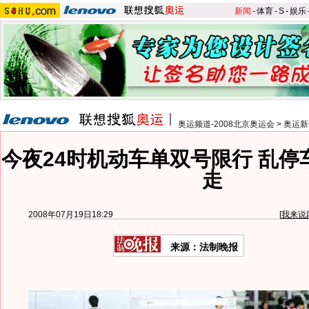
新闻
-
体育
-
S
-
娱乐
奥运频道-2008北京奥运会
>
奥运新
今夜24时机动车单双号限行 乱停
走
2008年07月19日18:29
[
我来说
来源：法制晚报