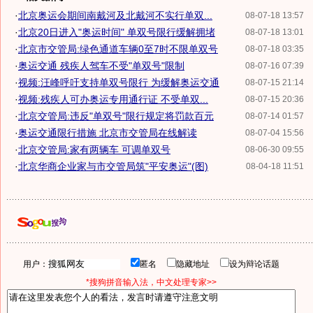
·
北京奥运会期间南戴河及北戴河不实行单双...
08-07-18 13:57
·
北京20日进入"奥运时间" 单双号限行缓解拥堵
08-07-18 13:01
·
北京市交管局:绿色通道车辆0至7时不限单双号
08-07-18 03:35
·
奥运交通 残疾人驾车不受"单双号"限制
08-07-16 07:39
·
视频:汪峰呼吁支持单双号限行 为缓解奥运交通
08-07-15 21:14
·
视频:残疾人可办奥运专用通行证 不受单双...
08-07-15 20:36
·
北京交管局:违反"单双号"限行规定将罚款百元
08-07-14 01:57
·
奥运交通限行措施 北京市交管局在线解读
08-07-04 15:56
·
北京交管局:家有两辆车 可调单双号
08-06-30 09:55
·
北京华商企业家与市交管局筑"平安奥运"(图)
08-04-18 11:51
用户：
匿名
隐藏地址
设为辩论话题
*搜狗拼音输入法，中文处理专家>>