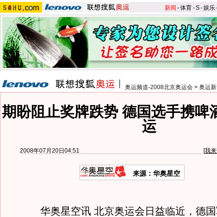
新闻
-
体育
-
S
-
娱乐
奥运频道-2008北京奥运会
>
奥运新
期盼阻止奖牌跌势 德国选手携啤
运
2008年07月20日04:51
[
我来
来源：华奥星空
华奥星空讯 北京奥运会日益临近，德国