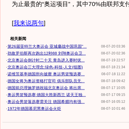
为止最贵的“奥运项目”，其中70%由联邦支
[
我来说两句
]
相关新闻
·
第26届亚特兰大奥运会 亚城鏖战中国巩固"...
08-07-20 03:36
·
劲敌罗伯斯再次跑出12秒88 刘翔奥运会卫...
08-07-20 02:36
·
北京奥运会倒计时二十天 青岛进入赛时状...
08-07-19 22:57
·
北京奥运会三大理念:绿色-科技-人文(组图)
08-07-18 21:34
·
诺维茨基率德国所向披靡 奥运男篮预选赛...
08-07-18 11:22
·
德国女将为奥运资格打官司 俱乐部队员无...
08-07-18 09:42
·
德国前总理施罗德祝福北京奥运会 将出席...
08-07-17 10:05
·
奥运男篮预选赛:德国大胜新西兰 诺天王独...
08-07-17 09:15
·
奥运会男篮落选赛需关注 德国希腊均有强...
08-07-16 05:12
·
1972年德国慕尼黑奥运会火炬
08-07-10 01:46