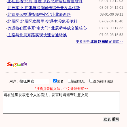
·
正在直播:北辰·香麓 京西北新居住价值研讨
08-07-10 14:03
·
北辰实业:扩张与提质同步综合开发具优势
08-07-04 12:01
·
北京奥运交通指挥中心定址北辰西路
08-01-30 09:11
·
北辰区 北辰区欢颜里 交通生活娱乐便利
07-09-04 10:40
·
奥运核心区将开"南大门" 北辰桥将成交通核心
07-07-09 17:33
·
主路与北辰东路实现快速交通转换
07-03-08 15:53
更多关于
北辰 路东辅
的新闻>>
用户：
匿名
隐藏地址
设为辩论话题
*搜狗拼音输入法，中文处理专家>>