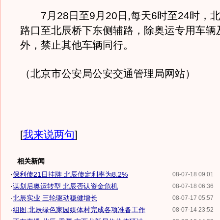
7月28日至9月20日,每天6时至24时，
路口至北辰桥下东侧辅路，除奥运专用车辆
外，禁止其他车辆同行。
（北京市公安局公安交通管理局网站）
[
我来说两句
]
相关新闻
·
保利债21日挂牌 北辰债定利率为8.2%
08-07-18 09:01
·
谋划后奥运转型 北辰否认资金危机
08-07-18 06:36
·
北辰实业 三轮驱动稳健增长
08-07-17 05:57
·
组图:北辰绿色家园媒体村完成各项准备工作
08-07-14 23:52