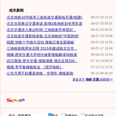
相关新闻
·
北京地铁10号线等三条轨道交通新线开通(组图)
08-07-20 12:31
·
北京兑现奥运交通承诺:新增3条地铁划专用车道
08-07-20 08:37
·
北京交通进入奥运时间 三地铁新开单双好...
08-07-20 06:02
·
北京轨道交通新线体验 北京地铁的"中国风情"
08-07-19 19:36
·
组图:地铁十号线今启动 搜狐记者全面揭秘
08-07-19 14:35
·
三地铁新线周末启用 2015年建成新北京交...
08-07-17 18:44
·
视频:西安交通大学招办做客搜狐解读08政策
08-04-24 14:44
·
武汉晨报-楚天交通-搜狐调查:湖北足球200...
07-12-19 09:34
·
视频:李宇春搜狐歌会 《漂浮地铁》
07-12-12 12:16
·
公交月票不妨覆盖地铁、空调车-搜狐新闻
06-12-06 00:20
更多关于
地铁 交通
的新闻>>
用户：
匿名
隐藏地址
设为辩论话题