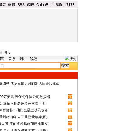
博客
-
微博
-
BBS
-
说吧
-
ChinaRen
-
搜狗
-
17173
炬图片
博客
音乐
图片
说吧
名单调整 沈龙元最后时刻复活顶替吕建军
50万美元 没任何保险公司敢接招
3
女 杨扬不拒老外公开索吻（图）
4
体育健将：他们也是运动佼佼者
5
州建酒店 未开业已受热捧(图)
6
被认可 罗伯斯超越刘翔已成事实
7
 冒死训练女将秀美非凡(组图)