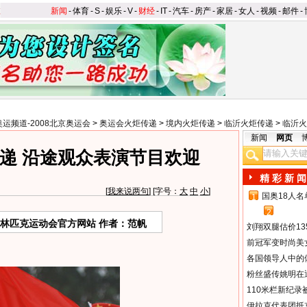
新闻
-
体育
-
S
-
娱乐
-
V
-
财经
-
IT
-
汽车
-
房产
-
家居
-
女人
-
视频
-
邮件
-
奥运频道-2008北京奥运会
>
奥运会火炬传递
>
境内火炬传递
>
临沂火炬传递
>
临沂火
新闻
网页
递 沿途观众表演节目欢迎
精 彩 新 闻
[
我来说两句
] [字号：
大
中
小
]
国奥18人
1
2
奥林匹克运动会官方网站 作者：范帆
刘翔双腿估价13
前冠军变时尚美
各国领导人中的
粉丝盛传姚明在通
110米栏新纪录
伊拉克代表团抵京