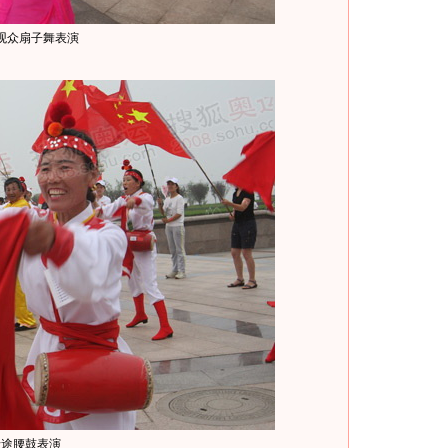
观众扇子舞表演
沿途腰鼓表演