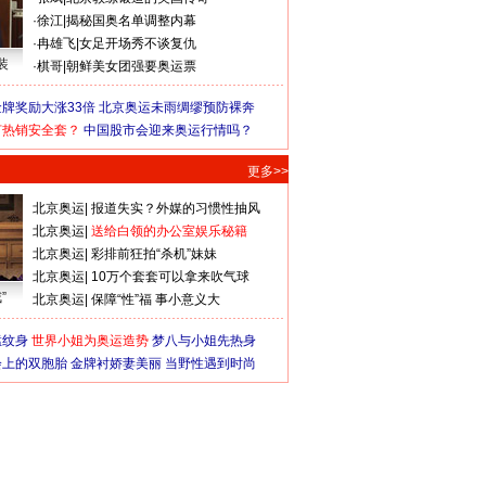
·
徐江
|
揭秘国奥名单调整内幕
·
冉雄飞
|
女足开场秀不谈复仇
装
·
棋哥
|
朝鲜美女团强要奥运票
牌奖励大涨33倍
北京奥运未雨绸缪预防裸奔
何热销安全套？
中国股市会迎来奥运行情吗？
更多>>
北京奥运
|
报道失实？外媒的习惯性抽风
北京奥运
|
送给白领的办公室娱乐秘籍
北京奥运
|
彩排前狂拍“杀机”妹妹
北京奥运
|
10万个套套可以拿来吹气球
”
北京奥运
|
保障“性”福 事小意义大
猛纹身
世界小姐为奥运造势
梦八与小姐先热身
会上的双胞胎
金牌衬娇妻美丽
当野性遇到时尚