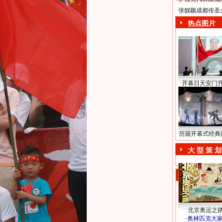
张靓颖成都传圣
热点图片
开幕日天安门
历届开幕式经典
大 型 策 划
北京奥运之
·
奥林匹克大