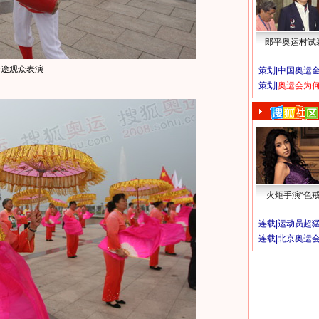
郎平奥运村试
沿途观众表演
策划|
中国奥运金
策划|
奥运会为
火炬手演“色戒
连载|
运动员超
连载|
北京奥运