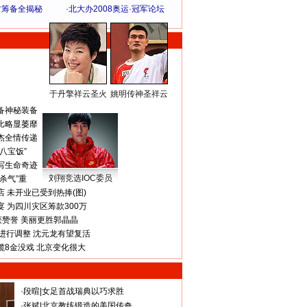
方筹备全揭秘
·
北大办2008奥运·冠军论坛
于丹擎祥云圣火
姚明传神圣祥云
体 育 热 点
备神秘装备
比略显萎靡
杰全情传递
八宝饭”
写生命奇迹
刘翔竞选IOC委员
杀气”重
 未开业已受到热捧(图)
 为四川灾区筹款300万
获赞誉 美丽更胜郭晶晶
进行调整 沈元龙有望复活
揽8金没戏 北京变化很大
·
段暄
|
女足首战瑞典以巧求胜
·
张斌
|
北京教练锻造的美国传奇