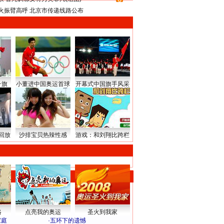
8
火振臂高呼 北京市传递线路公布
升旗
小董进中国奥运首球
开幕式中国旗手风采
回放
沙排宝贝热辣性感
游戏：和刘翔比跨栏
路
点亮我的奥运
圣火到我家
家庭
·
五环下的遗憾