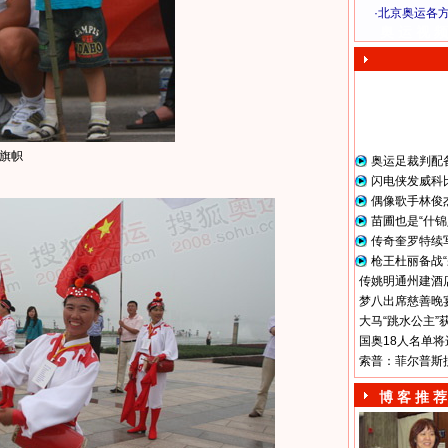
·
北京奥运各
奥 运 视 频
旗帜
奥运足裁判配
闪电侠发威科
偶像歌手林俊
苗圃也是“什锦
传奇奎罗特续
枪王杜丽备战“
传姚明通州建酒店
梦八出席慈善晚宴
大马“跳水公主”
国奥18人名单将
索普：菲尔普斯
博 客 推 荐