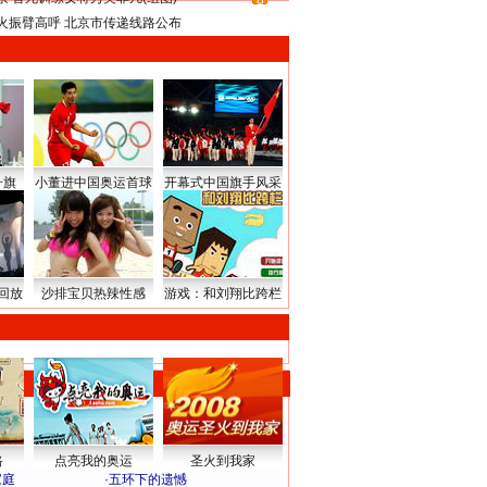
8
火振臂高呼 北京市传递线路公布
升旗
小董进中国奥运首球
开幕式中国旗手风采
回放
沙排宝贝热辣性感
游戏：和刘翔比跨栏
路
点亮我的奥运
圣火到我家
家庭
·
五环下的遗憾