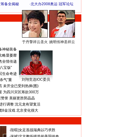
方筹备全揭秘
·
北大办2008奥运·冠军论坛
于丹擎祥云圣火
姚明传神圣祥云
体 育 热 点
备神秘装备
比略显萎靡
杰全情传递
八宝饭”
写生命奇迹
刘翔竞选IOC委员
杀气”重
 未开业已受到热捧(图)
 为四川灾区筹款300万
获赞誉 美丽更胜郭晶晶
进行调整 沈元龙有望复活
揽8金没戏 北京变化很大
·
段暄
|
女足首战瑞典以巧求胜
·
张斌
|
北京教练锻造的美国传奇