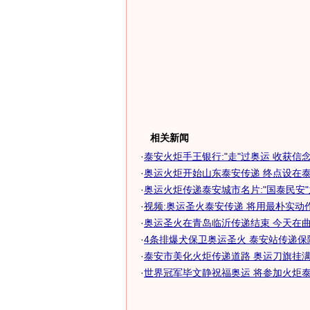
相关新闻
·
泰安火炬手王银行:"走"过奥运 收获信
·
奥运火炬开始山东泰安传递 终点设在
·
奥运火炬传递泰安城市名片:"国泰民安
·
视频:奥运圣火泰安传递 将用最朴实动作传
·
奥运圣火在青岛临沂传递结束 今天在曲阜
·
4条排爆犬保卫奥运圣火 泰安站传递保
·
泰安市美化火炬传递道路 奥运刀旗挂
·
世界冠军毕文静祝福奥运 将参加火炬泰安