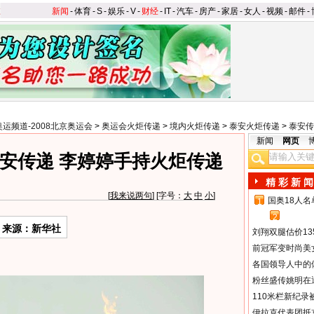
新闻
-
体育
-
S
-
娱乐
-
V
-
财经
-
IT
-
汽车
-
房产
-
家居
-
女人
-
视频
-
邮件
-
奥运频道-2008北京奥运会
>
奥运会火炬传递
>
境内火炬传递
>
泰安火炬传递
>
泰安传
新闻
网页
安传递 李婷婷手持火炬传递
精 彩 新 闻
[
我来说两句
] [字号：
大
中
小
]
国奥18人
1
2
来源：新华社
刘翔双腿估价13
前冠军变时尚美
各国领导人中的
粉丝盛传姚明在通
110米栏新纪录
伊拉克代表团抵京