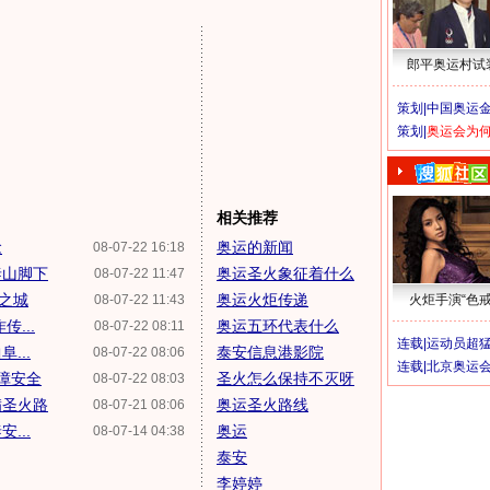
郎平奥运村试
策划|
中国奥运金
策划|
奥运会为
相关推荐
念
奥运的新闻
08-07-22 16:18
泰山脚下
奥运圣火象征着什么
08-07-22 11:47
"之城
奥运火炬传递
08-07-22 11:43
火炬手演“色戒
...
奥运五环代表什么
08-07-22 08:11
连载|
运动员超
...
泰安信息港影院
08-07-22 08:06
连载|
北京奥运
障安全
圣火怎么保持不灭呀
08-07-22 08:03
满圣火路
奥运圣火路线
08-07-21 08:06
...
奥运
08-07-14 04:38
泰安
李婷婷