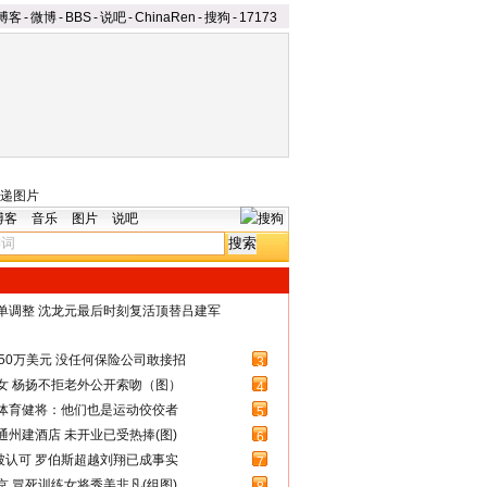
博客
-
微博
-
BBS
-
说吧
-
ChinaRen
-
搜狗
-
17173
递图片
博客
音乐
图片
说吧
名单调整 沈龙元最后时刻复活顶替吕建军
50万美元 没任何保险公司敢接招
3
女 杨扬不拒老外公开索吻（图）
4
体育健将：他们也是运动佼佼者
5
州建酒店 未开业已受热捧(图)
6
被认可 罗伯斯超越刘翔已成事实
7
 冒死训练女将秀美非凡(组图)