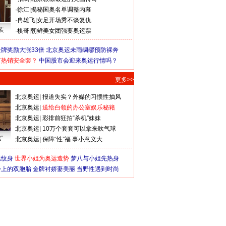
·
徐江
|
揭秘国奥名单调整内幕
·
冉雄飞
|
女足开场秀不谈复仇
装
·
棋哥
|
朝鲜美女团强要奥运票
牌奖励大涨33倍
北京奥运未雨绸缪预防裸奔
何热销安全套？
中国股市会迎来奥运行情吗？
更多>>
北京奥运
|
报道失实？外媒的习惯性抽风
北京奥运
|
送给白领的办公室娱乐秘籍
北京奥运
|
彩排前狂拍“杀机”妹妹
北京奥运
|
10万个套套可以拿来吹气球
”
北京奥运
|
保障“性”福 事小意义大
猛纹身
世界小姐为奥运造势
梦八与小姐先热身
会上的双胞胎
金牌衬娇妻美丽
当野性遇到时尚