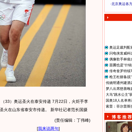
·
北京奥运各
奥 运 视 频
奥运足裁判配
闪电侠发威科
偶像歌手林俊
苗圃也是“什锦
传奇奎罗特续
枪王杜丽备战“
传姚明通州建酒店
梦八出席慈善晚宴
大马“跳水公主”
国奥18人名单将
炬）（33）奥运圣火在泰安传递 7月22日，火炬手李
索普：菲尔普斯
圣火在山东省泰安市传递。 新华社记者范长国摄
博 客 推 荐
(责任编辑：丁伟峰)
[
我来说两句
]