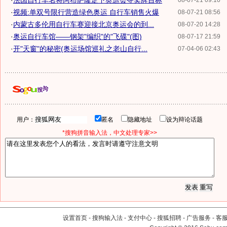
·
法国自行车名将阿布萨隆定下奥运会夺奖牌目标
08-07-21 09:10
·
视频:单双号限行营造绿色奥运 自行车销售火爆
08-07-21 08:56
·
内蒙古多伦用自行车赛迎接北京奥运会的到...
08-07-20 14:28
·
奥运自行车馆——钢架"编织"的"飞碟"(图)
08-07-17 21:59
·
开"天窗"的秘密(奥运场馆巡礼之老山自行...
07-04-06 02:43
用户：
匿名
隐藏地址
设为辩论话题
*搜狗拼音输入法，中文处理专家>>
设置首页
-
搜狗输入法
-
支付中心
-
搜狐招聘
-
广告服务
-
客