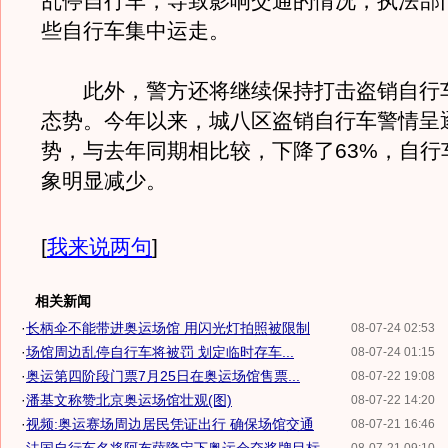
乱停自行车，导致影响交通的情况，执法部
些自行车集中运走。
此外，警方还将继续保持打击盗销自行
态势。今年以来，城八区盗销自行车警情呈
势，与去年同期相比较，下降了63%，自行
象明显减少。
[
我来说两句
]
相关新闻
·
长柄伞不能带进奥运场馆 用闪光灯拍照被限制
08-07-24 02:53
·
场馆周边乱停自行车将被罚 划定临时存车...
08-07-24 01:15
·
奥运第四阶段门票7月25日在奥运场馆售票...
08-07-22 19:08
·
潘基文称赞北京奥运场馆壮观(图)
08-07-22 14:20
·
视频:奥运赛场周边居民凭证出行 确保场馆交通
08-07-21 16:46