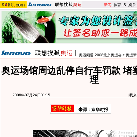
新闻
-
体育
-
S
-
娱乐
奥运频道-2008北京奥运会
>
奥运新
奥运场馆周边乱停自行车罚款 堵
理
2008年07月24日01:15
[
我来
来源：京华时报