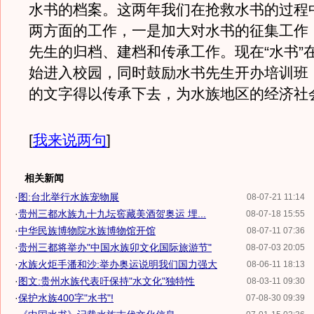
水书的档案。这两年我们在抢救水书的过程
两方面的工作，一是加大对水书的征集工作
先生的归档、建档和传承工作。现在“水书”
始进入校园，同时鼓励水书先生开办培训班
的文字得以传承下去，为水族地区的经济社
[
我来说两句
]
相关新闻
·
图:台北举行水族宠物展
08-07-21 11:14
·
贵州三都水族九十九坛窖藏美酒贺奥运 埋...
08-07-18 15:55
·
中华民族博物院水族博物馆开馆
08-07-11 07:36
·
贵州三都将举办"中国水族卯文化国际旅游节"
08-07-03 20:05
·
水族火炬手潘和沙:举办奥运说明我们国力强大
08-06-11 18:13
·
图文:贵州水族代表吁保持"水文化"独特性
08-03-11 09:30
·
保护水族400字"水书"!
07-08-30 09:39