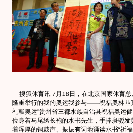
搜狐体育讯 7月18日，在北京国家体育总
隆重举行的我的奥运我参与——祝福奥林匹
礼献奥运”贵州省三都水族自治县祝福奥运
位身着马尾绣长袍的水书先生，手捧斑驳发
着浑厚的铜鼓声、振振有词地诵读水书“祈福