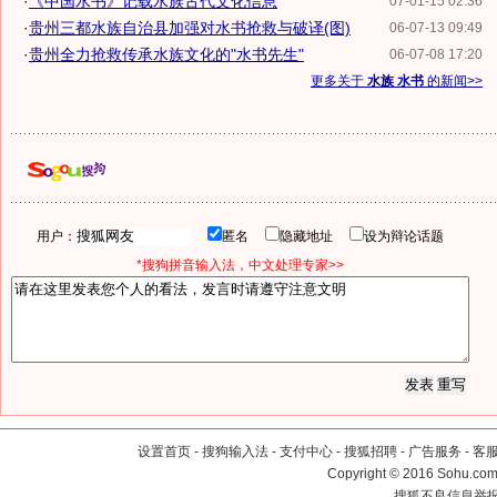
·
《中国水书》记载水族古代文化信息
07-01-15 02:36
·
贵州三都水族自治县加强对水书抢救与破译(图)
06-07-13 09:49
·
贵州全力抢救传承水族文化的"水书先生"
06-07-08 17:20
更多关于
水族 水书
的新闻>>
用户：
匿名
隐藏地址
设为辩论话题
*搜狗拼音输入法，中文处理专家>>
设置首页
-
搜狗输入法
-
支付中心
-
搜狐招聘
-
广告服务
-
客
Copyright
©
2016 Sohu.com 
搜狐不良信息举