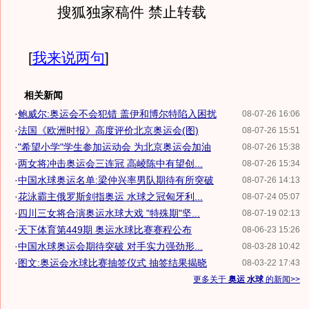
搜狐独家稿件 禁止转载
[
我来说两句
]
相关新闻
·
鲍威尔:奥运会不会犯错 盖伊和博尔特陷入困扰
08-07-26 16:06
·
法国《欧洲时报》高度评价北京奥运会(图)
08-07-26 15:51
·
"希望小学"学生参加运动会 为北京奥运会加油
08-07-26 15:38
·
两女将冲击奥运会三连冠 高崚陈中有望创...
08-07-26 15:34
·
中国水球奥运名单:梁仲兴率男队期待有所突破
08-07-26 14:13
·
花泳霸主俄罗斯剑指奥运 水球之冠匈牙利...
08-07-24 05:07
·
四川三女将合演奥运水球大戏 "特殊期"坚...
08-07-19 02:13
·
天下体育第449期 奥运水球比赛赛程公布
08-06-23 15:26
·
中国水球奥运会期待突破 对手实力强劲形...
08-03-28 10:42
·
图文:奥运会水球比赛抽签仪式 抽签结果揭晓
08-03-22 17:43
更多关于
奥运 水球
的新闻>>