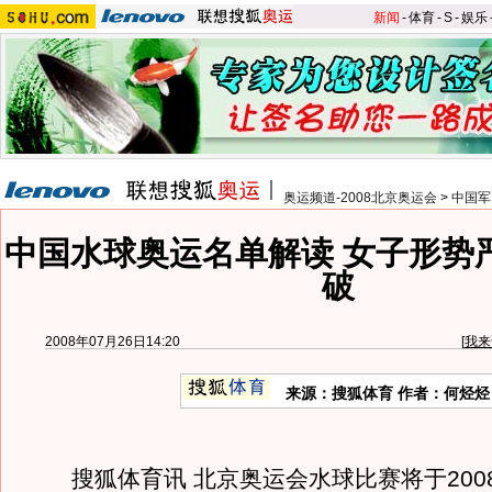
新闻
-
体育
-
S
-
娱乐
奥运频道-2008北京奥运会
>
中国军
中国水球奥运名单解读 女子形势
破
2008年07月26日14:20
[
我来
来源：搜狐体育 作者：何烃烃
搜狐体育讯 北京奥运会水球比赛将于2008