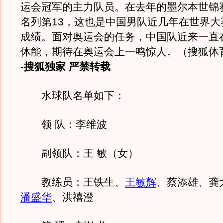
运会冠军的主力队员。在去年的墨尔本世锦
名列第13，这也是中国男队近几年在世界大
成绩。面对奥运会的任务，中国队近来一直
体能，期待在奥运会上一鸣惊人。（搜狐体育 
-
搜狐独家 严禁转载
水球队名单如下：
领 队：李维波
副领队：王 敏（女）
教练员：王铁生、
王敏辉
、蔡添雄、龚
潘盛华
、洪禧澄