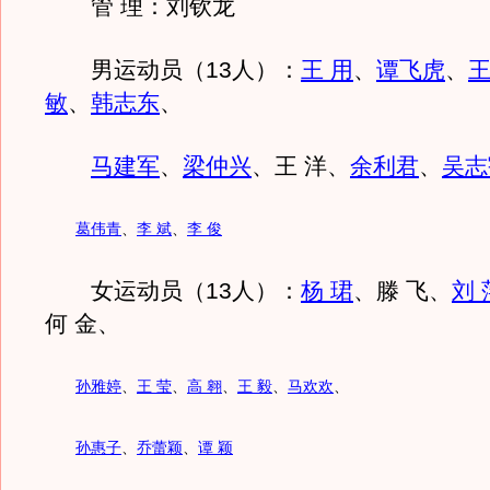
管 理：刘钦龙
男运动员（13人）：
王 用
、
谭飞虎
、
敏
、
韩志东
、
马建军
、
梁仲兴
、王 洋、
余利君
、
吴志
葛伟青
、
李 斌
、
李 俊
女运动员（13人）：
杨 珺
、滕 飞、
刘 
何 金、
孙雅婷
、
王 莹
、
高 翱
、
王 毅
、
马欢欢
、
孙惠子
、
乔蕾颖
、
谭 颖