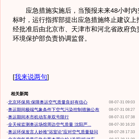
应急措施实施后，当预报未来48小时内
标时，运行指挥部提出应急措施终止建议上
经批准后由北京市、天津市和河北省政府负
环境保护部负责协调监督。
[
我来说两句
]
相关新闻
·
北京环保局:保障奥运空气质量良好有信心
08-07-31 09:03
·
奥运期间极端气象条件下空气污染控制措施公布
08-07-31 08:27
·
奥运期间本市机动车单双号限行
08-07-31 07:38
·
全天候监测奥运场馆周边空气质量 沈阳严...
08-07-30 16:20
·
奥运环保发言人妙推"浴室论"应对空气质量疑问
08-07-28 17:33