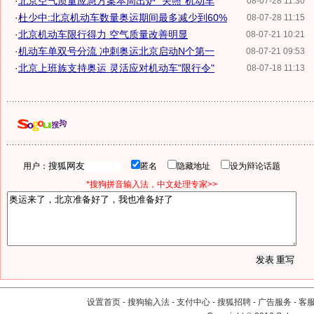
·
北京空气质量应急方案本周出炉 "关照"机动车
08-07-28 11:30
·
杜少中:北京机动车数量奥运期间最多减少到60%
08-07-28 11:15
·
北京机动车限行得力 空气质量改善明显
08-07-21 10:21
·
机动车单双号分流 冲刺奥运北京启动N个第一
08-07-21 09:53
·
北京上班族支持奥运 灵活应对机动车"限行令"
08-07-18 11:13
用户：
匿名
隐藏地址
设为辩论话题
*搜狗拼音输入法，中文处理专家>>
设置首页
-
搜狗输入法
-
支付中心
-
搜狐招聘
-
广告服务
-
客