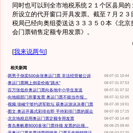
同时也可以到全市地税系统２１个区县局的
所设立的代开窗口开具发票。截至７月２３
税局已经向奥组委送达３３３５０本《北京
会门票销售定额专用发票》。
[
我来说两句
]
相关新闻
·
两男子倒卖500余张奥运门票 非法经营被公诉
08-07-31 10:44
·
奥运门票网上倒卖价格"跳水"
08-07-31 07:53
·
百万张低价奥运门票向各地中小学生发送
08-07-31 07:32
·
向地税部门所要发票 奥运门票不能当作报...
08-07-31 02:05
·
视频:张峻宁签约进军歌坛 获奥运游泳决赛门票
08-07-30 19:01
·
图文:奥运开幕式彩排在即 手持彩排门票的观众
08-07-30 17:15
·
北京地税启用奥运门票定额专用发票
08-07-30 14:40
·
青岛奥帆赛8000多张门票待领 发票的比领...
08-06-25 09:40
·
开奥运门票发票须带明细单 门票不作报销凭证
08-06-03 07:20