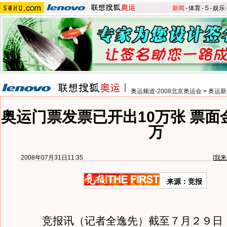
新闻
-
体育
-
S
-
娱乐
奥运频道-2008北京奥运会
>
奥运新
奥运门票发票已开出10万张 票面
万
2008年07月31日11:35
[
我来
来源：竞报
竞报讯（记者全逸先）截至７月２９日