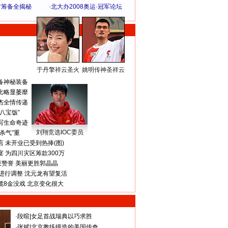
方筹备全揭秘
·
北大办2008奥运·冠军论坛
于丹擎祥云圣火
姚明传神圣祥云
体 育 热 点
备神秘装备
比略显萎靡
杰全情传递
八宝饭”
写生命奇迹
刘翔竞选IOC委员
杀气”重
 未开业已受到热捧(图)
 为四川灾区筹款300万
获赞誉 美丽更胜郭晶晶
进行调整 沈元龙有望复活
揽8金没戏 北京变化很大
·
段暄
|
女足首战瑞典以巧求胜
·
张斌
|
北京教练锻造的美国传奇