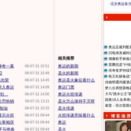
·
北京奥运各
奥 运 视 频
奥运足裁判配
闪电侠发威科
相关推荐
偶像歌手林俊
苗圃也是“什锦
神奇一幕
奥运的新闻
08-07-31 15:51
传奇奎罗特续
卫
圣火的新闻
08-07-31 15:49
枪王杜丽备战“
感光荣
奥运圣火象征着什么
08-07-31 14:45
传姚明通州建酒店
进入奥运
奥运门票
08-07-31 14:08
梦八出席慈善晚宴
...
奥运火炬传递
大马“跳水公主”
08-07-31 14:00
国奥18人名单将
念币热销
圣火怎么保持不灭呀
08-07-31 13:11
索普：菲尔普斯
加油
圣火传递
08-07-31 10:25
展示火炬
火炬传递意味着什么
08-07-31 09:44
博 客 推 荐
击掌相庆
奥运
08-07-31 09:44
手马艳春
圣火
08-07-31 09:44