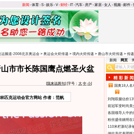
新闻
-
体育
-
S
-
娱乐
-
V
-
财经
-
IT
-
汽车
-
房产
-
家居
-
女人
-
视频
-
邮件
-
奥运频道-2008北京奥运会
>
奥运会火炬传递
>
境内火炬传递
>
唐山市火炬传递
>
传递
新闻
网页
唐山市市长陈国鹰点燃圣火盆
精 彩 新 闻
[
我来说两句
] [字号：
大
中
小
]
国奥18人
1
2
奥林匹克运动会官方网站 作者：范帆
刘翔双腿估价13
前冠军变时尚美
各国领导人中的
粉丝盛传姚明在通
110米栏新纪录
伊拉克代表团抵京