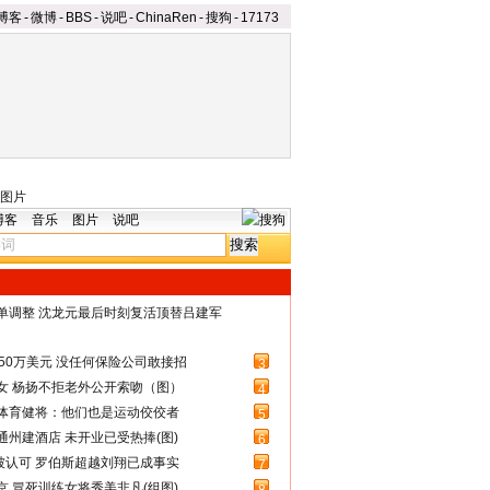
博客
-
微博
-
BBS
-
说吧
-
ChinaRen
-
搜狗
-
17173
图片
博客
音乐
图片
说吧
名单调整 沈龙元最后时刻复活顶替吕建军
50万美元 没任何保险公司敢接招
3
女 杨扬不拒老外公开索吻（图）
4
体育健将：他们也是运动佼佼者
5
州建酒店 未开业已受热捧(图)
6
被认可 罗伯斯超越刘翔已成事实
7
 冒死训练女将秀美非凡(组图)