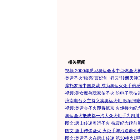
相关新闻
·
视频:2000年悉尼奥运会水中点燃圣火
·
奥运圣火"映亮"曹妃甸 "祥云"转飘天津
·
摩托罗拉中国总裁:成为奥运火炬手倍
·
视频:美女魔兽玩家传圣火 盼电子竞技
·
济南电台女主持义卖奥运火炬 款项捐赠红
·
视频:奥运会圣火即将抵京 火炬接力纪
·
奥运圣火抵成都一汽大众火炬手为四川
·
图文:唐山传递奥运圣火 抗震纪念碑前
·
图文:唐山传递圣火 火炬手与沿途群众
·
图文:奥运圣火在唐山传递 第30棒火炬