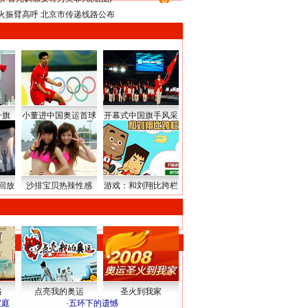
8
火振臂高呼 北京市传递线路公布
升旗
小董进中国奥运首球
开幕式中国旗手风采
回放
沙排宝贝热辣性感
游戏：和刘翔比跨栏
路
点亮我的奥运
圣火到我家
家庭
·
五环下的遗憾