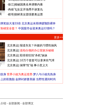
·
徐江
|
揭秘国奥名单调整内幕
·
冉雄飞
|
女足开场秀不谈复仇
装
·
棋哥
|
朝鲜美女团强要奥运票
牌奖励大涨33倍
北京奥运未雨绸缪预防裸奔
何热销安全套？
中国股市会迎来奥运行情吗？
更多>>
北京奥运
|
报道失实？外媒的习惯性抽风
北京奥运
|
送给白领的办公室娱乐秘籍
北京奥运
|
彩排前狂拍“杀机”妹妹
北京奥运
|
10万个套套可以拿来吹气球
”
北京奥运
|
保障“性”福 事小意义大
猛纹身
世界小姐为奥运造势
梦八与小姐先热身
会上的双胞胎
金牌衬娇妻美丽
当野性遇到时尚
司介绍
-
全部新闻
-
全部博文