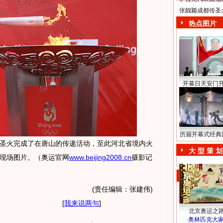
张靓颖成都传圣
热点图片
开幕日天安门
历届开幕式经典
圣火完成了在唐山的传递活动，至此河北省境内火
大 型 策 划
现场图片。（奥运官网
www.beijing2008.cn
摄影记
(责任编辑：张建伟)
[
我来说两句
]
北京奥运之
·
奥林匹克大