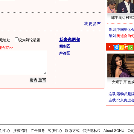
郎平奥运村试
我要发布
策划|
中国奥运金
策划|
奥运会为
我来说两句
隐藏地址
设为辩论话题
精华区
专家>>
辩论区
火炬手演“色戒
连载|
运动员超
连载|
北京奥运
付中心
-
搜狐招聘
-
广告服务
-
客服中心
-
联系方式
-
保护隐私权
-
About SOHU
-
公