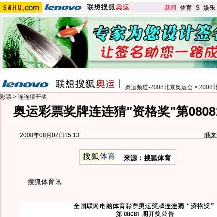
新闻
-
体育
-
S
-
娱乐
奥运频道-2008北京奥运会
>
200
彩票
>
连连猜开奖
奥运彩票奖牌连连猜"资格奖"第080
2008年08月02日15:13
[
我来
来源：搜狐体育
搜狐体育讯