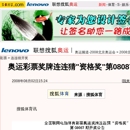
新闻
-
体育
-
S
-
娱乐
奥运频道-2008北京奥运会
>
200
彩票
>
连连猜开奖
奥运彩票奖牌连连猜"资格奖"第080
2008年08月02日15:24
[
我来
来源：搜狐体育
搜狐体育讯