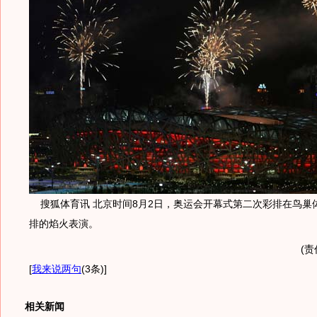
搜狐体育讯 北京时间8月2日，奥运会开幕式第二次彩排在鸟巢
排的焰火表演。
(责
[
我来说两句
(3条)
]
相关新闻