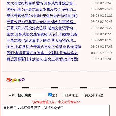
·
两大有效措施帮助退场 开幕式彩排观众警...
08-08-02 22:43
·
国外记者为开幕式放弃罗格发布会 盛赞焰...
08-08-02 22:40
·
奥运开幕式第2次彩排 安保升级严防偷拍(图)
08-08-02 21:16
·
开幕式彩排鸟巢变化全记录 焰火让市民感...
08-08-02 20:43
·
开幕式彩排两次焰火暖场 湖南女孩记录动...
08-08-02 20:27
·
图文:开幕式焰火准备就绪 天安门前摆放设备
08-08-02 19:26
·
开幕式彩排焰火最受人期待 两大新特点增...
08-08-02 18:25
·
图文:北京奥运会开幕式再次正式彩排 观众等待
08-08-02 17:43
·
视频:奥运开幕式今晚第二次彩排 将燃放焰火
08-08-02 11:15
·
奥运开幕彩排未放焰火 点火上演"假动作"(图)
08-07-31 02:06
用户：
匿名
隐藏地址
设为辩论话题
*搜狗拼音输入法，中文处理专家>>