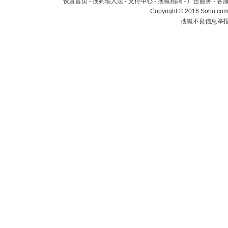
设置首页
-
搜狗输入法
-
支付中心
-
搜狐招聘
-
广告服务
-
客
Copyright
©
2016 Sohu.com 
搜狐不良信息举