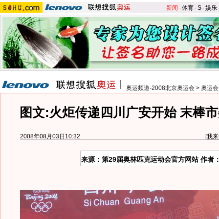
新闻
-
体育
-
S
-
娱乐
奥运频道-2008北京奥运会
>
奥运会
图文:火炬传递四川广安开始 末棒
2008年08月03日10:32
[
我来
来源：第29届奥林匹克运动会官方网站 作者