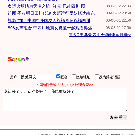
·
奥运火炬结束天津之旅 "祥云"已赴四川(图)
08-08-02 22:03
·
组图:圣火明日四川传递 火炬运行团队抵达南充
08-08-02 20:50
·
视频:"加油中国!" 外国友人祝福奥运祝福四川
08-08-01 22:50
·
808女声组合:带四川地震女孤童一起观看奥运
08-08-01 17:50
更多关于
奥运 四川 火炬传递
的新闻>>
用户：
匿名
隐藏地址
设为辩论话题
*搜狗拼音输入法，中文处理专家>>