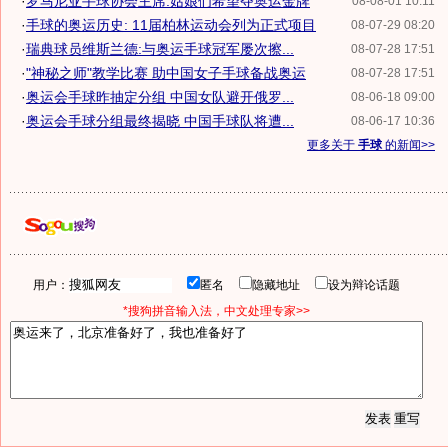
·
罗马尼亚手球协会主席:姑娘们希望夺奥运金牌
08-08-01 10:11
·
手球的奥运历史: 11届柏林运动会列为正式项目
08-07-29 08:20
·
瑞典球员维斯兰德:与奥运手球冠军屡次擦...
08-07-28 17:51
·
"神秘之师"教学比赛 助中国女子手球备战奥运
08-07-28 17:51
·
奥运会手球昨抽定分组 中国女队避开俄罗...
08-06-18 09:00
·
奥运会手球分组最终揭晓 中国手球队将遭...
08-06-17 10:36
更多关于
手球
的新闻>>
用户：
匿名
隐藏地址
设为辩论话题
*搜狗拼音输入法，中文处理专家>>