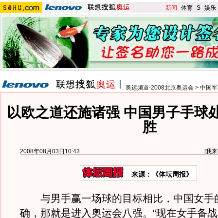
新闻
-
体育
-
S
-
娱乐
奥运频道-2008北京奥运会
>
中国军
以欧之道还施诸强 中国男子手球
胜
2008年08月03日10:43
[
我来
来源：《体坛周报》
与男手赢一场球的目标相比，中国女手
确，那就是进入奥运会八强。“现在女手备