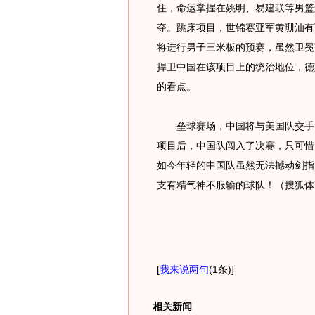
住，命运掌握在姚明、易建联等男篮
夺。跳床项目，世锦赛亚军黄珊汕有
将进行男子三米板的预赛，虽然卫冕
捍卫中国在该项目上的统治地位，德
的看点。
垒球赛场，中国将与美国队交手。
项目后，中国队闯入了决赛，只可惜
如今年轻的中国队虽然无法撼动剑指
支有精气神不服输的球队！（搜狐体
[
我来说两句
(1条)
]
相关新闻