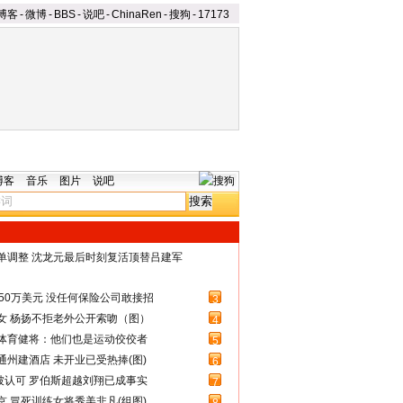
博客
-
微博
-
BBS
-
说吧
-
ChinaRen
-
搜狗
-
17173
博客
音乐
图片
说吧
名单调整 沈龙元最后时刻复活顶替吕建军
50万美元 没任何保险公司敢接招
3
女 杨扬不拒老外公开索吻（图）
4
体育健将：他们也是运动佼佼者
5
州建酒店 未开业已受热捧(图)
6
被认可 罗伯斯超越刘翔已成事实
7
 冒死训练女将秀美非凡(组图)