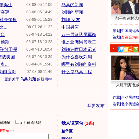
纪录诞生
鸟巢的新闻
08-08-05 17:06
"夺冠
刘翔的新闻
08-08-05 14:49
郎平奥运村试
不对外销售
刘翔 女友
08-08-01 15:28
...
中国男篮
08-07-26 11:22
策划|
中国奥运金
胜负
八一男篮队员军衔
08-07-18 14:22
策划|
奥运会为
超预期
谁是亚洲男篮老二
08-07-16 13:28
刘翔欲卫冕
刘翔狂喷日本记者
08-07-10 16:54
篮战美国
为什么喜欢刘翔
08-07-08 13:39
...
哪里有刘翔的资料
08-04-04 15:43
力能应对
什么是鸟巢工程
07-08-08 11:46
更多关于
鸟巢 刘翔
的新闻>>
火炬手演“色戒
连载|
运动员超
连载|
北京奥运
我要发布
隐藏地址
设为辩论话题
我来说两句
(1条)
专家>>
精华区
辩论区