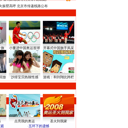
8
火振臂高呼 北京市传递线路公布
升旗
小董进中国奥运首球
开幕式中国旗手风采
回放
沙排宝贝热辣性感
游戏：和刘翔比跨栏
路
点亮我的奥运
圣火到我家
家庭
·
五环下的遗憾