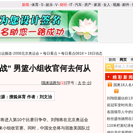
新闻
-
体育
-
S
-
娱乐
-
V
-
财经
-
IT
-
汽车
-
房产
-
家居
-
女人
-
视频
-
邮件
-
奥运频道-2008北京奥运会
>
每日看点
>
每日看点0818
>
18日动态
新闻
网页
战” 男篮小组收官何去何从
精 彩 新 闻
[
我来说两句
(1)
] [字号：
大
中
小
]
国奥18人
1
2
来源：搜狐体育 作者：刘文治
刘翔双腿估价13
前冠军变时尚美
各国领导人中的
粉丝盛传姚明在通
会将进入第10个比赛日争夺。刘翔将在北京奥运会
110米栏新纪录
迎来小组收官赛。同时，中国女垒将与宿敌美国队过
伊拉克代表团抵京