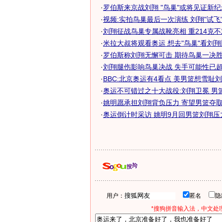
·
罗伯斯来京战刘翔 "鸟巢"或将见证新
·
视频:实拍鸟巢最后一次演练 刘翔"试飞
·
刘翔征战鸟巢专属战靴亮相 重214克
·
米拉大叔将观看奥运 想去"鸟巢"看刘翔比
·
罗伯斯称刘翔无懈可击 期待鸟巢一决
·
刘翔腿伤影响鸟巢决战 失手可能性已
·
BBC:北京奥运有4看点 美男篮想雪耻
·
奥运不可错过之十大战役:刘翔卫冕 男
·
姚明愿承担刘翔背负压力 寄望男篮夺取奥
·
奥运倒计时采访 姚明9月回男篮刘翔压
用户：
匿名
*搜狗拼音输入法，中文处理