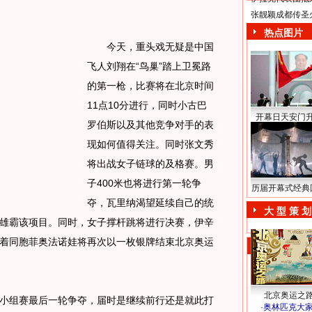
张靓颖成都传圣
热点图片
今天，重头戏无疑是中国
飞人刘翔在“鸟巢”踏上卫冕路
的第一枪，比赛将在北京时间
11点10分进行，同时小古巴
开幕日天安门
罗伯斯以及其他竞争对手的表
现如何值得关注。同时张文秀
将出战女子链球的及格赛。男
子400米也将进行第一轮争
历届开幕式经典
夺，瓦里纳渴望延续自己的统
大 型 策 划
雄霸该项目。同时，女子撑杆跳将进行决赛，伊辛
着同胞菲奥法诺娃将再次以一枚银牌结束北京奥运
北京奥运之
组赛最后一轮争夺，届时是继续前行还是就此打
·
奥林匹克大