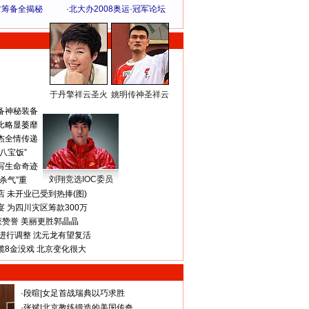
方筹备全揭秘
·
北大办2008奥运·冠军论坛
于丹擎祥云圣火
姚明传神圣祥云
体 育 热 点
备神秘装备
比略显萎靡
杰全情传递
八宝饭”
写生命奇迹
刘翔竞选IOC委员
杀气”重
 未开业已受到热捧(图)
 为四川灾区筹款300万
获赞誉 美丽更胜郭晶晶
进行调整 沈元龙有望复活
揽8金没戏 北京变化很大
·
段暄
|
女足首战瑞典以巧求胜
·
张斌
|
北京教练锻造的美国传奇