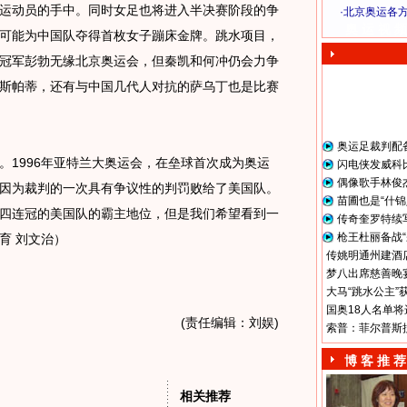
运动员的手中。同时女足也将进入半决赛阶段的争
·
北京奥运各
奥 运 视 频
可能为中国队夺得首枚女子蹦床金牌。跳水项目，
冠军彭勃无缘北京奥运会，但秦凯和何冲仍会力争
斯帕蒂，还有与中国几代人对抗的萨乌丁也是比赛
奥运足裁判配
1996年亚特兰大奥运会，在垒球首次成为奥运
闪电侠发威科
偶像歌手林俊
因为裁判的一次具有争议性的判罚败给了美国队。
苗圃也是“什锦
四连冠的美国队的霸主地位，但是我们希望看到一
传奇奎罗特续
枪王杜丽备战“
育 刘文治）
传姚明通州建酒店
梦八出席慈善晚宴
大马“跳水公主”
国奥18人名单将
(责任编辑：刘娱)
索普：菲尔普斯
博 客 推 荐
相关推荐