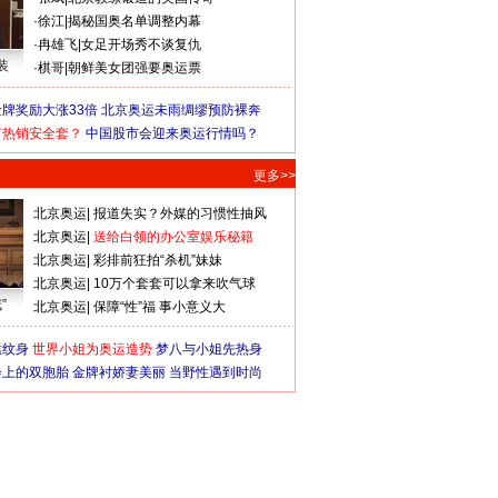
·
徐江
|
揭秘国奥名单调整内幕
·
冉雄飞
|
女足开场秀不谈复仇
装
·
棋哥
|
朝鲜美女团强要奥运票
牌奖励大涨33倍
北京奥运未雨绸缪预防裸奔
何热销安全套？
中国股市会迎来奥运行情吗？
更多>>
北京奥运
|
报道失实？外媒的习惯性抽风
北京奥运
|
送给白领的办公室娱乐秘籍
北京奥运
|
彩排前狂拍“杀机”妹妹
北京奥运
|
10万个套套可以拿来吹气球
”
北京奥运
|
保障“性”福 事小意义大
猛纹身
世界小姐为奥运造势
梦八与小姐先热身
会上的双胞胎
金牌衬娇妻美丽
当野性遇到时尚