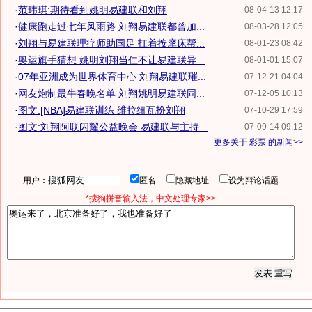
·
范玮琪:期待看到姚明易建联和刘翔
08-04-13 12:17
·
健康跑走过七年风雨路 刘翔易建联都曾加...
08-03-28 12:05
·
刘翔与易建联理疗师助国足 扛着按摩床帮...
08-01-23 08:42
·
奥运旗手猜想:姚明刘翔当仁不让易建联异...
08-01-01 15:07
·
07年亚洲成为世界体育中心 刘翔易建联璀...
07-12-21 04:04
·
网友炮制最牛春晚名单 刘翔姚明易建联同...
07-12-05 10:13
·
图文:[NBA]易建联训练 维拉纽瓦扮刘翔
07-10-29 17:59
·
图文:刘翔阿联闪耀公益晚会 易建联与主持...
07-09-14 09:12
更多关于
彩票
的新闻>>
用户：
匿名
隐藏地址
设为辩论话题
*搜狗拼音输入法，中文处理专家>>