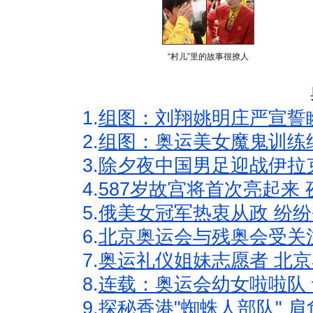
“村儿”里的故事很撩人
1.
组图：刘翔姚明庄严宣誓
2.
组图：奥运美女魔鬼训练
3.
除夕夜中国男足迎战伊拉
4.
587岁故宫将首次亮起来
5.
俄美女冠军热衷从政 纷纷
6.
北京奥运会与残奥会受关
7.
奥运礼仪姐妹志愿者 北京
8.
连载：奥运会幼女啦啦队 
9.
探秘香港"蜘蛛人部队" 肩