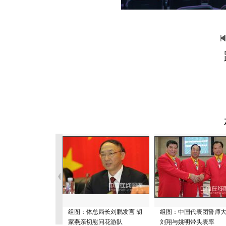
组图：体总局长刘鹏发言 胡
组图：中国代表团誓师
家燕亲切慰问花游队
刘翔与姚明带头表率