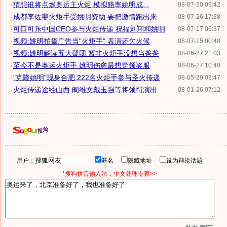
·
猜想谁将点燃奥运主火炬 模拟赔率姚明成...
08-07-30 09:42
·
成都李佐斐火炬手受姚明资助 要把激情跑出来
08-07-26 17:38
·
可口可乐中国CEO参与火炬传递 祝福刘翔和姚明
08-07-17 06:37
·
视频:姚明拍摄广告当"火炬手" 表演还欠火候
08-07-15 00:48
·
视频:姚明解读五大疑团 暂非火炬手没想当爸爸
08-06-27 21:03
·
至今不是奥运火炬手 姚明伤愈最想穿领奖服
08-06-27 10:40
·
"克隆姚明"现身合肥 222名火炬手参与圣火传递
08-05-29 03:47
·
火炬传递途经山西 阎维文戴玉强等将领衔演出
08-01-26 07:12
用户：
匿名
隐藏地址
设为辩论话题
*搜狗拼音输入法，中文处理专家>>