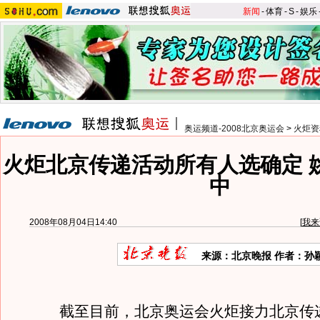
新闻
-
体育
-
S
-
娱乐
奥运频道-2008北京奥运会
>
火炬资
火炬北京传递活动所有人选确定 
中
2008年08月04日14:40
[
我来
来源：北京晚报 作者：孙
截至目前，北京奥运会火炬接力北京传