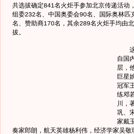
共选拔确定841名火炬手参加北京传递活动
组委232名、中国奥委会90名、国际奥林匹
名、赞助商170名，其余289名火炬手均由
拔。
这些
自国
层，他
巨星
冠军
练邓
川，
巩、
家戴
奏家郎朗，航天英雄杨利伟，经济学家吴敬