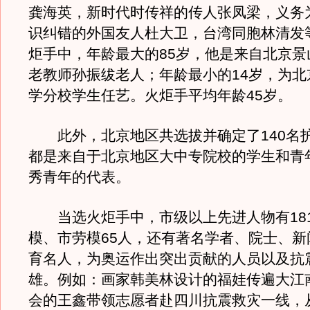
龚海英，新时代时传祥的传人张凤梁，义务
识纠错的外国友人杜大卫，台湾同胞林清发
炬手中，年龄最大的85岁，他是来自北京景
老教师孙振绂老人；年龄最小的14岁，为北
学分校学生任艺。火炬手平均年龄45岁。
此外，北京地区共选拔并确定了140名
都是来自于北京地区大中专院校的学生和青
秀青年的代表。
当选火炬手中，市级以上先进人物有18
模、市劳模65人，还有著名学者、院士、新
育名人，为奥运作出突出贡献的人员以及抗
雄。例如：画家韩美林设计的福娃传遍大江
会的王鑫带领志愿者赴四川抗震救灾一线，