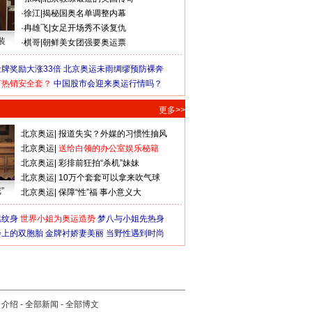
·
徐江
|
揭秘国奥名单调整内幕
·
冉雄飞
|
女足开场秀不谈复仇
装
·
棋哥
|
朝鲜美女团强要奥运票
牌奖励大涨33倍
北京奥运未雨绸缪预防裸奔
何热销安全套？
中国股市会迎来奥运行情吗？
更多>>
北京奥运
|
报道失实？外媒的习惯性抽风
北京奥运
|
送给白领的办公室娱乐秘籍
北京奥运
|
彩排前狂拍“杀机”妹妹
北京奥运
|
10万个套套可以拿来吹气球
”
北京奥运
|
保障“性”福 事小意义大
猛纹身
世界小姐为奥运造势
梦八与小姐先热身
会上的双胞胎
金牌衬娇妻美丽
当野性遇到时尚
司介绍
-
全部新闻
-
全部博文