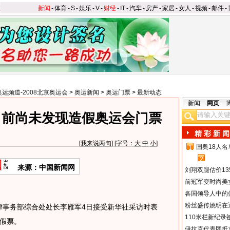
新闻
-
体育
-
S
-
娱乐
-
V
-
财经
-
IT
-
汽车
-
房产
-
家居
-
女人
-
视频
-
邮件
-
奥运频道-2008北京奥运会
>
奥运新闻
>
奥运门票
>
最新动态
新闻
网页
目前尚未发现造假奥运会门票
精 彩 新 闻
[
我来说两句
] [字号：
大
中
小
]
国奥18人
1
2
来源：中国新闻网
刘翔双腿估价13
前冠军变时尚美
各国领导人中的
粉丝盛传姚明在通
事务部综合处处长李雁军4日接受新华社采访时表
110米栏新纪录
假票。
伊拉克代表团抵京