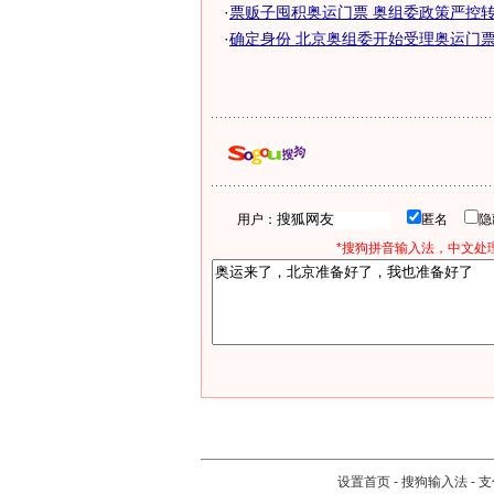
·
票贩子囤积奥运门票 奥组委政策严控
·
确定身份 北京奥组委开始受理奥运门票申
用户：
匿名
*搜狗拼音输入法，中文处理
设置首页
-
搜狗输入法
-
支