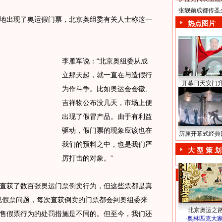
张靓颖成都传圣
出现了奥运假门票，北京奥组委有关人士称这一
热点图片
李雁军说：“北京奥组委从成
立那天起，就一直在与造假行
开幕日天安门
为作斗争。比如奥运会会徽、
吉祥物公布没几天，市场上便
出现了假冒产品。由于有利益
驱动，假门票的现象应该也在
历届开幕式经典
我们的预料之中，也是我们严
大 型 策 划
厉打击的对象。”
获了数百张奥运门票倒卖行为，但这些票都是真
视假票问题，每次查获倒卖的门票都会到奥组委来
北京奥运之
售假票行为的处罚措施是不同的。但至今，我们还
·
奥林匹克大