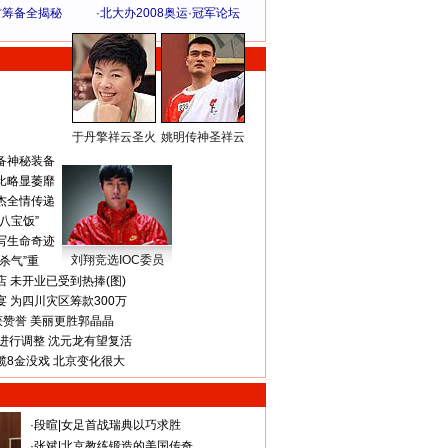
方筹备全揭秘
·
北大办2008奥运·冠军论坛
于丹擎祥云圣火
姚明传神圣祥云
体 育 热 点
备神秘装备
比略显萎靡
杰全情传递
八宝饭”
写生命奇迹
刘翔竞选IOC委员
杀气”重
 未开业已受到热捧(图)
 为四川灾区筹款300万
获赞誉 美丽更胜郭晶晶
进行调整 沈元龙有望复活
揽8金没戏 北京变化很大
·
段暄
|
女足首战瑞典以巧求胜
·
张斌
|
北京教练锻造的美国传奇