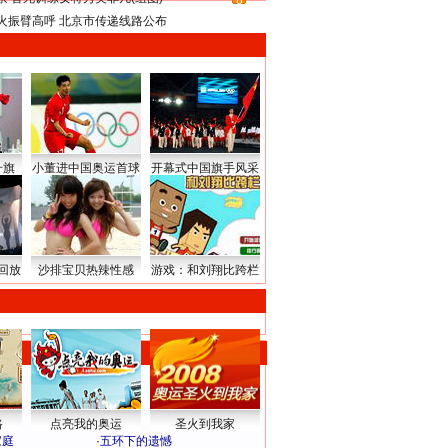
8
火振臂高呼 北京市传递线路公布
升旗
小董进中国奥运首球
开幕式中国旗手风采
回放
沙排宝贝热辣性感
游戏：和刘翔比跨栏
路
点亮我的奥运
圣火到我家
家庭
·
五环下的遗憾