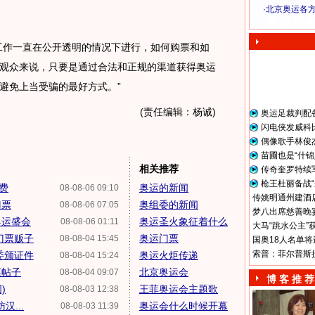
·
北京奥运各
奥 运 视 频
作一直在公开透明的情况下进行，如何购票和如
观众来说，只要是通过合法和正规的渠道获得奥运
是避免上当受骗的最好方式。”
(责任编辑：杨诚)
奥运足裁判配
闪电侠发威科
偶像歌手林俊
苗圃也是“什锦
相关推荐
传奇奎罗特续
枪王杜丽备战“
费
奥运的新闻
08-08-06 09:10
传姚明通州建酒店
门票
奥组委的新闻
08-08-06 07:05
梦八出席慈善晚宴
奥运盛会
奥运圣火象征着什么
08-08-06 01:11
大马“跳水公主”
门票贩子
奥运门票
08-08-04 15:45
国奥18人名单将
索普：菲尔普斯
委颁证件
奥运火炬传递
08-08-04 15:24
票帖子
北京奥运会
08-08-04 09:07
博 客 推 荐
)
王菲奥运会主题歌
08-08-03 12:38
...
奥运会什么时候开幕
08-08-03 11:39