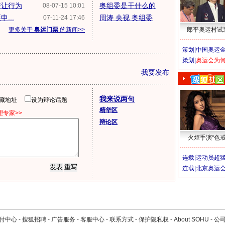
转让行为
奥组委是干什么的
08-07-15 10:01
...
周涛 央视 奥组委
07-11-24 17:46
更多关于
奥运门票
的新闻>>
郎平奥运村试
策划|
中国奥运金
策划|
奥运会为
我要发布
我来说两句
隐藏地址
设为辩论话题
精华区
专家>>
辩论区
火炬手演“色戒
连载|
运动员超
连载|
北京奥运
付中心
-
搜狐招聘
-
广告服务
-
客服中心
-
联系方式
-
保护隐私权
-
About SOHU
-
公