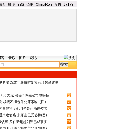
博客
-
微博
-
BBS
-
说吧
-
ChinaRen
-
搜狗
-
17173
博客
音乐
图片
说吧
名单调整 沈龙元最后时刻复活顶替吕建军
50万美元 没任何保险公司敢接招
3
女 杨扬不拒老外公开索吻（图）
4
体育健将：他们也是运动佼佼者
5
州建酒店 未开业已受热捧(图)
6
被认可 罗伯斯超越刘翔已成事实
7
 冒死训练女将秀美非凡(组图)