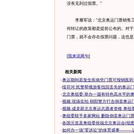
没有见到过假票。”
李雁军说：“北京奥运门票销售工
何转让的政策都是提前公布的。对于
门票，就不会存在假票问题，这也
[
我来说两句
]
相关新闻
·
奥运期间若发生疾病凭门票可报销医药
·
绥芬河:民警帮俄游客找回丢失的奥运
·
北京奥组委:举办一届有特色高水平的
·
视频:现场实拍 朝阳警方打击倒卖奥运
·
视频:成龙获北京奥运志愿者资格 奥组
·
奥组委联手多家网站 删除倒卖奥运门
·
各国元首及奥组委祝福北京奥运会(组图
·
如何办一场"零诉讼"的体育盛事———访汉