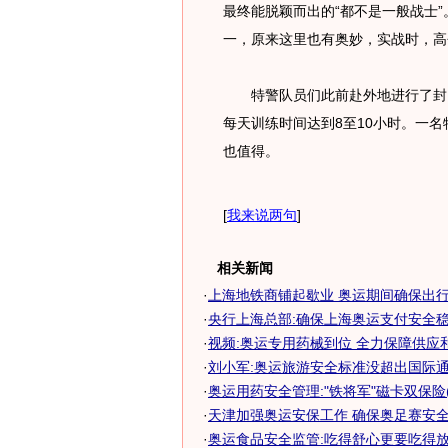
最终能脱颖而出的“都不是一般战士
一，原来这里也有奥妙，实战时，高
特警队员们此前赴外地进行了封闭
每天训练时间达到8至10小时。一
也值得。
[
我来说两句
]
相关新闻
·
上海地铁商铺起歇业 奥运期间确保出行安
·
央行上海总部:确保上海奥运支付安全
·
视频:奥运专用药械到位 全力保障供应
·
刘小军:奥运旅游安全标准没超出国际
·
奥运用药安全管理:"铁将军"磁卡双保险(
·
天津加强奥运安保工作 确保奥足赛安全顺
·
奥运食品安全监管:吃得舒心更要吃得放