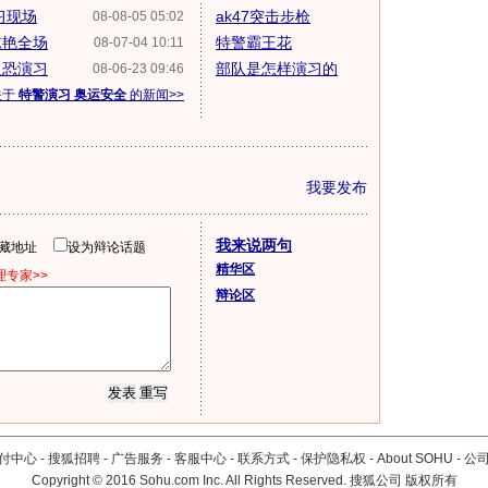
习现场
ak47突击步枪
08-08-05 05:02
惊艳全场
特警霸王花
08-07-04 10:11
反恐演习
部队是怎样演习的
08-06-23 09:46
关于
特警演习 奥运安全
的新闻>>
我要发布
我来说两句
隐藏地址
设为辩论话题
精华区
专家>>
辩论区
付中心
-
搜狐招聘
-
广告服务
-
客服中心
-
联系方式
-
保护隐私权
-
About SOHU
-
公
Copyright
©
2016 Sohu.com Inc. All Rights Reserved. 搜狐公司
版权所有