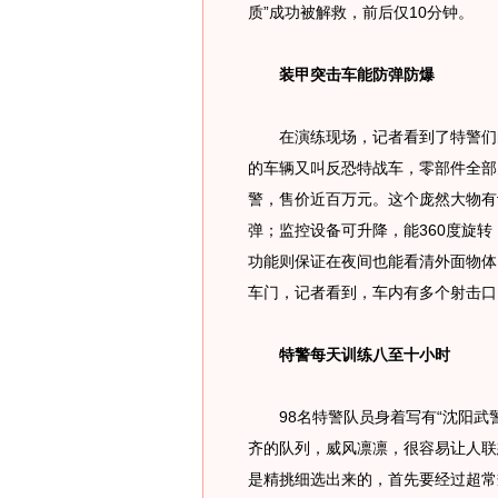
质”成功被解救，前后仅10分钟。
装甲突击车能防弹防爆
在演练现场，记者看到了特警们的
的车辆又叫反恐特战车，零部件全部为
警，售价近百万元。这个庞然大物有
弹；监控设备可升降，能360度旋
功能则保证在夜间也能看清外面物体
车门，记者看到，车内有多个射击口
特警每天训练八至十小时
98名特警队员身着写有“沈阳武警
齐的队列，威风凛凛，很容易让人联
是精挑细选出来的，首先要经过超常