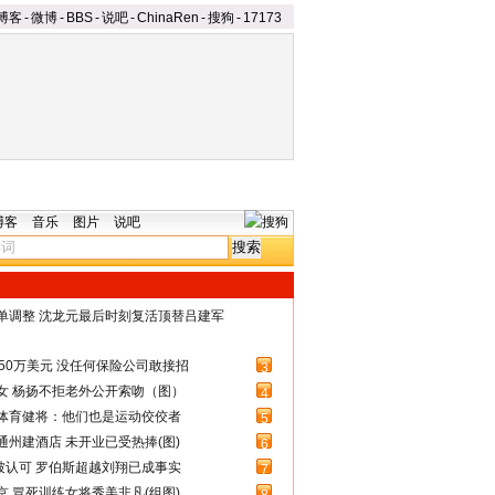
博客
-
微博
-
BBS
-
说吧
-
ChinaRen
-
搜狗
-
17173
博客
音乐
图片
说吧
名单调整 沈龙元最后时刻复活顶替吕建军
50万美元 没任何保险公司敢接招
3
女 杨扬不拒老外公开索吻（图）
4
体育健将：他们也是运动佼佼者
5
州建酒店 未开业已受热捧(图)
6
被认可 罗伯斯超越刘翔已成事实
7
 冒死训练女将秀美非凡(组图)