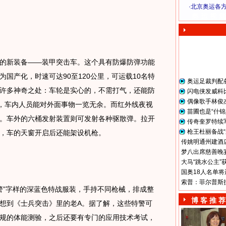
·
北京奥运各
奥 运 视 频
新装备——装甲突击车。这个具有防爆防弹功能
国产化，时速可达90至120公里，可运载10名特
奥运足裁判配
许多神奇之处：车轮是实心的，不需打气，还能防
闪电侠发威科
偶像歌手林俊
转，车内人员能对外面事物一览无余。而红外线夜视
苗圃也是“什锦
。车外的六桶发射装置则可发射各种驱散弹。拉开
传奇奎罗特续
枪王杜丽备战“
，车的天窗开启后还能架设机枪。
传姚明通州建酒店
梦八出席慈善晚宴
大马“跳水公主”
国奥18人名单将
索普：菲尔普斯
”字样的深蓝色特战服装，手持不同枪械，排成整
博 客 推 荐
想到《士兵突击》里的老A。据了解，这些特警可
规的体能测验，之后还要有专门的应用技术考试，