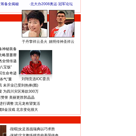
方筹备全揭秘
·
北大办2008奥运·冠军论坛
于丹擎祥云圣火
姚明传神圣祥云
体 育 热 点
备神秘装备
比略显萎靡
杰全情传递
八宝饭”
写生命奇迹
刘翔竞选IOC委员
杀气”重
 未开业已受到热捧(图)
 为四川灾区筹款300万
获赞誉 美丽更胜郭晶晶
进行调整 沈元龙有望复活
揽8金没戏 北京变化很大
·
段暄
|
女足首战瑞典以巧求胜
·
张斌
|
北京教练锻造的美国传奇