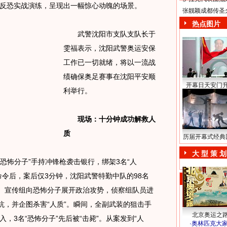
反恐实战演练，呈现出一幅惊心动魄的场景。
张靓颖成都传圣
热点图片
武警沈阳市支队支队长于
雯福表示，沈阳武警奥运安保
工作已一切就绪，将以一流战
绩确保奥足赛事在沈阳平安顺
开幕日天安门
利举行。
现场：十分钟成功解救人
质
历届开幕式经典
大 型 策 划
恐怖分子”手持冲锋枪袭击银行，绑架3名“人
命令后，案后仅3分钟，沈阳武警特勤中队的98名
围。宣传组向恐怖分子展开政治攻势，侦察组队员进
抗，并企图杀害“人质”。瞬间，全副武装的狙击手
北京奥运之
，3名“恐怖分子”先后被“击毙”。从案发到“人
·
奥林匹克大