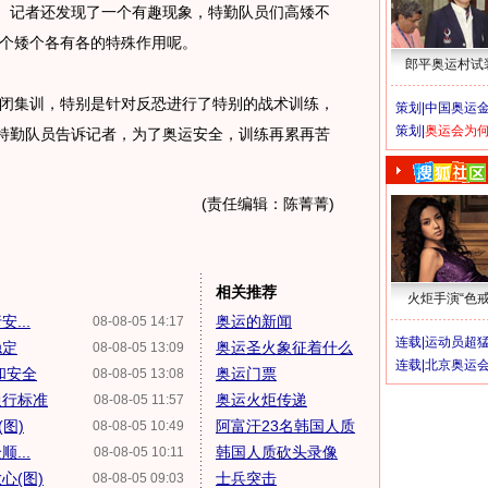
”。记者还发现了一个有趣现象，特勤队员们高矮不
个矮个各有各的特殊作用呢。
郎平奥运村试
集训，特别是针对反恐进行了特别的战术训练，
策划|
中国奥运金
策划|
奥运会为
名特勤队员告诉记者，为了奥运安全，训练再累再苦
(责任编辑：陈菁菁)
相关推荐
火炬手演“色戒
...
奥运的新闻
08-08-05 14:17
连载|
运动员超
稳定
奥运圣火象征着什么
08-08-05 13:09
连载|
北京奥运
和安全
奥运门票
08-08-05 13:08
通行标准
奥运火炬传递
08-08-05 11:57
图)
阿富汗23名韩国人质
08-08-05 10:49
...
韩国人质砍头录像
08-08-05 10:11
心(图)
士兵突击
08-08-05 09:03