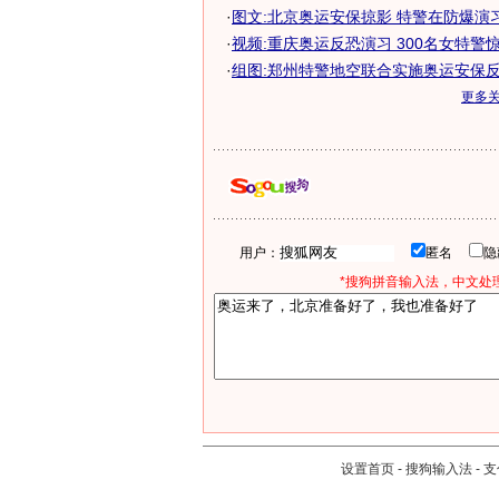
·
图文:北京奥运安保掠影 特警在防爆演
·
视频:重庆奥运反恐演习 300名女特警
·
组图:郑州特警地空联合实施奥运安保
更多
用户：
匿名
*搜狗拼音输入法，中文处理
设置首页
-
搜狗输入法
-
支