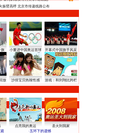
8
火振臂高呼 北京市传递线路公布
升旗
小董进中国奥运首球
开幕式中国旗手风采
回放
沙排宝贝热辣性感
游戏：和刘翔比跨栏
路
点亮我的奥运
圣火到我家
家庭
·
五环下的遗憾