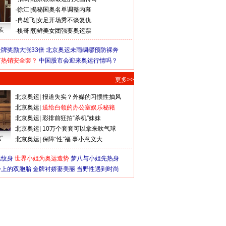
·
徐江
|
揭秘国奥名单调整内幕
·
冉雄飞
|
女足开场秀不谈复仇
装
·
棋哥
|
朝鲜美女团强要奥运票
牌奖励大涨33倍
北京奥运未雨绸缪预防裸奔
何热销安全套？
中国股市会迎来奥运行情吗？
更多>>
北京奥运
|
报道失实？外媒的习惯性抽风
北京奥运
|
送给白领的办公室娱乐秘籍
北京奥运
|
彩排前狂拍“杀机”妹妹
北京奥运
|
10万个套套可以拿来吹气球
”
北京奥运
|
保障“性”福 事小意义大
猛纹身
世界小姐为奥运造势
梦八与小姐先热身
会上的双胞胎
金牌衬娇妻美丽
当野性遇到时尚