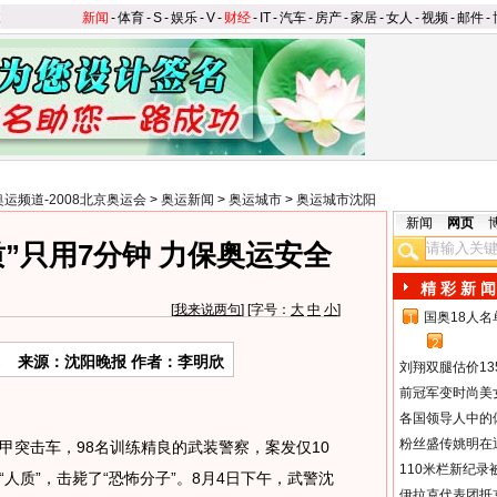
新闻
-
体育
-
S
-
娱乐
-
V
-
财经
-
IT
-
汽车
-
房产
-
家居
-
女人
-
视频
-
邮件
-
奥运频道-2008北京奥运会
>
奥运新闻
>
奥运城市
>
奥运城市沈阳
新闻
网页
”只用7分钟 力保奥运安全
精 彩 新 闻
[
我来说两句
] [字号：
大
中
小
]
国奥18人
1
2
来源：沈阳晚报 作者：李明欣
刘翔双腿估价13
前冠军变时尚美
各国领导人中的
粉丝盛传姚明在通
突击车，98名训练精良的武装警察，案发仅10
110米栏新纪录
人质”，击毙了“恐怖分子”。8月4日下午，武警沈
伊拉克代表团抵京