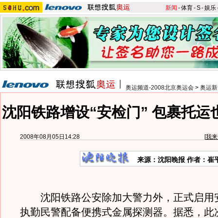
新闻
-
体育
-
S
-
娱乐
奥运频道-2008北京奥运会
>
奥运新
沈阳铁路增设“安检门” 包裹托运
2008年08月05日14:28
[
我来
来源：沈阳晚报 作者：崔
沈阳铁路公安除加大警力外，正式启用
执勤民警配备便携式金属探测器。据悉，此