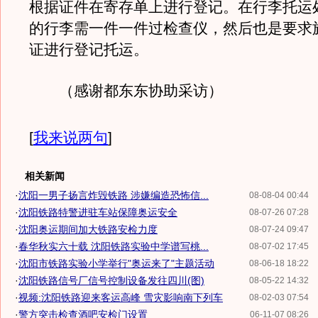
根据证件在寄存单上进行登记。在行李托运
的行李需一件一件过检查仪，然后也是要求
证进行登记托运。
（感谢都东东协助采访）
[
我来说两句
]
相关新闻
·
沈阳一男子扬言炸毁铁路 涉嫌编造恐怖信...
08-08-04 00:44
·
沈阳铁路特警进驻车站保障奥运安全
08-07-26 07:28
·
沈阳奥运期间加大铁路安检力度
08-07-24 09:47
·
春华秋实六十载 沈阳铁路实验中学谱写桃...
08-07-02 17:45
·
沈阳市铁路实验小学举行"奥运来了"主题活动
08-06-18 18:22
·
沈阳铁路信号厂信号控制设备发往四川(图)
08-05-22 14:32
·
视频:沈阳铁路迎来客运高峰 雪灾影响南下列车
08-02-03 07:54
·
警方突击检查酒吧安检门设置
06-11-07 08:26