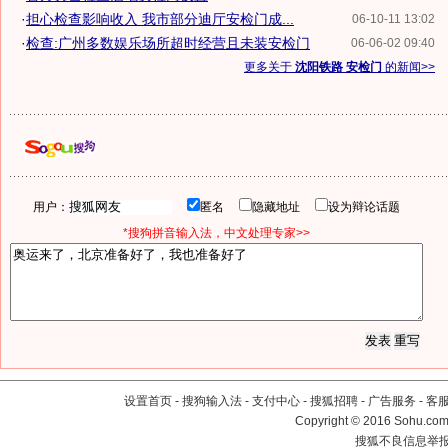
·
担心检查影响收入 我市部分迪厅安检门成...
06-10-11 13:02
·
检查:广州多数娱乐场所超时经营且未装安检门
06-06-02 09:40
更多关于
沈阳铁路 安检门
的新闻>>
用户：
匿名
隐藏地址
设为辩论话题
*搜狗拼音输入法，中文处理专家>>
设置首页
-
搜狗输入法
-
支付中心
-
搜狐招聘
-
广告服务
-
客
Copyright
©
2016 Sohu.com 
搜狐不良信息举