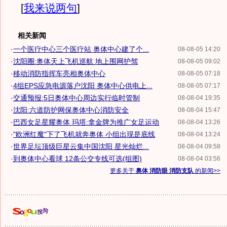
[
我来说两句
]
相关新闻
·
一个医疗中心三个医疗站 奥体中心建了个...
08-08-05 14:20
·
沈阳圈:奥体天上飞机巡航 地上围网护驾
08-08-05 09:02
·
移动消防指挥车亮相奥体中心
08-08-05 07:18
·
4组EPS应急电源落户沈阳 奥体中心供电上...
08-08-05 07:17
·
交通预报:5日奥体中心周边实行临时管制
08-08-04 19:35
·
沈阳:六道防护网保奥体中心消防安全
08-08-04 15:47
·
巴西女足星耀奥体 玛塔:拿金牌为推广女足运动
08-08-04 13:26
·
"欧洲红魔"下了飞机就奔奥体 小组出现是底线
08-08-04 13:24
·
世界足坛顶级巨星云集中国沈阳 星光灿烂...
08-08-04 09:58
·
到奥体中心看球 12条公交专线可选(组图)
08-08-04 03:56
更多关于
奥体 消防眼 消防支队
的新闻>>