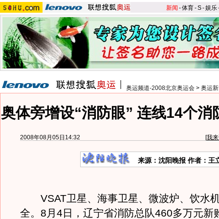
新闻
-
体育
-
S
-
娱乐
奥运频道-2008北京奥运会
>
奥运新
奥体旁增设“消防眼” 连线14个
2008年08月05日14:32
[
我来
来源：沈阳晚报 作者：王
VSAT卫星、海事卫星、微波炉、饮水
全。8月4日，辽宁省消防总队460多万元新