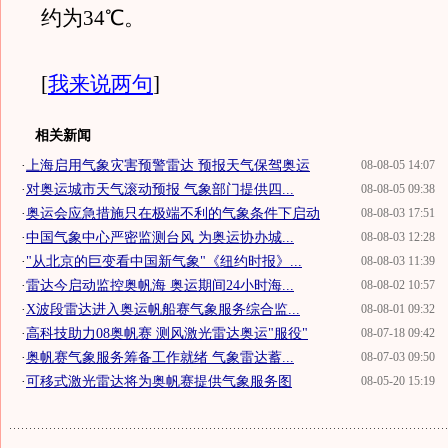
约为34℃。
[
我来说两句
]
相关新闻
·
上海启用气象灾害预警雷达 预报天气保驾奥运
08-08-05 14:07
·
对奥运城市天气滚动预报 气象部门提供四...
08-08-05 09:38
·
奥运会应急措施只在极端不利的气象条件下启动
08-08-03 17:51
·
中国气象中心严密监测台风 为奥运协办城...
08-08-03 12:28
·
"从北京的巨变看中国新气象"《纽约时报》...
08-08-03 11:39
·
雷达今启动监控奥帆海 奥运期间24小时海...
08-08-02 10:57
·
X波段雷达进入奥运帆船赛气象服务综合监...
08-08-01 09:32
·
高科技助力08奥帆赛 测风激光雷达奥运"服役"
08-07-18 09:42
·
奥帆赛气象服务筹备工作就绪 气象雷达蓄...
08-07-03 09:50
·
可移式激光雷达将为奥帆赛提供气象服务图
08-05-20 15:19