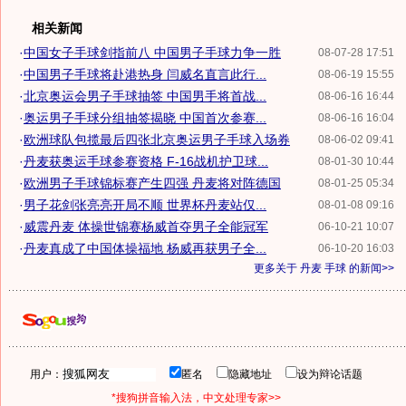
相关新闻
·
中国女子手球剑指前八 中国男子手球力争一胜
08-07-28 17:51
·
中国男子手球将赴港热身 闫威名直言此行...
08-06-19 15:55
·
北京奥运会男子手球抽签 中国男手将首战...
08-06-16 16:44
·
奥运男子手球分组抽签揭晓 中国首次参赛...
08-06-16 16:04
·
欧洲球队包揽最后四张北京奥运男子手球入场券
08-06-02 09:41
·
丹麦获奥运手球参赛资格 F-16战机护卫球...
08-01-30 10:44
·
欧洲男子手球锦标赛产生四强 丹麦将对阵德国
08-01-25 05:34
·
男子花剑张亮亮开局不顺 世界杯丹麦站仅...
08-01-08 09:16
·
威震丹麦 体操世锦赛杨威首夺男子全能冠军
06-10-21 10:07
·
丹麦真成了中国体操福地 杨威再获男子全...
06-10-20 16:03
更多关于
丹麦 手球
的新闻>>
用户：
匿名
隐藏地址
设为辩论话题
*搜狗拼音输入法，中文处理专家>>